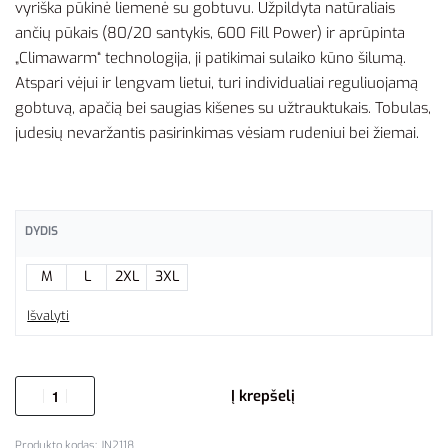
vyriška pūkinė liemenė su gobtuvu. Užpildyta natūraliais
ančių pūkais (80/20 santykis, 600 Fill Power) ir aprūpinta
„Climawarm“ technologija, ji patikimai sulaiko kūno šilumą.
Atspari vėjui ir lengvam lietui, turi individualiai reguliuojamą
gobtuvą, apačią bei saugias kišenes su užtrauktukais. Tobulas,
judesių nevaržantis pasirinkimas vėsiam rudeniui bei žiemai.
DYDIS
M
L
2XL
3XL
Išvalyti
Į krepšelį
JN2118