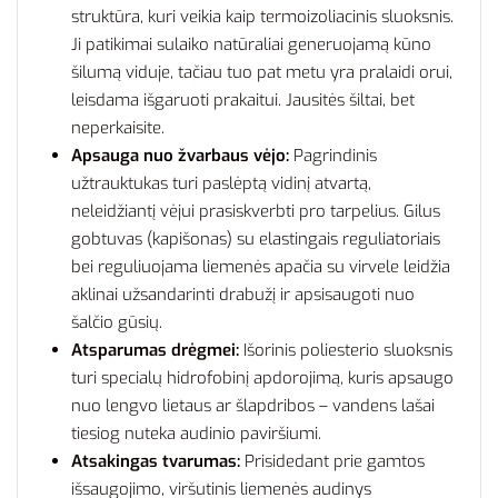
struktūra, kuri veikia kaip termoizoliacinis sluoksnis.
Ji patikimai sulaiko natūraliai generuojamą kūno
šilumą viduje, tačiau tuo pat metu yra pralaidi orui,
leisdama išgaruoti prakaitui. Jausitės šiltai, bet
neperkaisite.
Apsauga nuo žvarbaus vėjo:
Pagrindinis
užtrauktukas turi paslėptą vidinį atvartą,
neleidžiantį vėjui prasiskverbti pro tarpelius. Gilus
gobtuvas (kapišonas) su elastingais reguliatoriais
bei reguliuojama liemenės apačia su virvele leidžia
aklinai užsandarinti drabužį ir apsisaugoti nuo
šalčio gūsių.
Atsparumas drėgmei:
Išorinis poliesterio sluoksnis
turi specialų hidrofobinį apdorojimą, kuris apsaugo
nuo lengvo lietaus ar šlapdribos – vandens lašai
tiesiog nuteka audinio paviršiumi.
Atsakingas tvarumas:
Prisidedant prie gamtos
išsaugojimo, viršutinis liemenės audinys