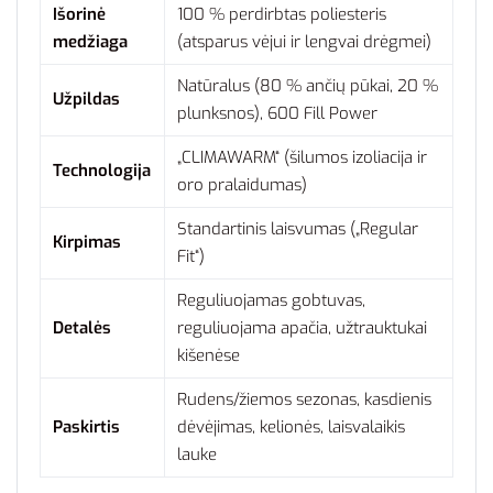
Išorinė
100 % perdirbtas poliesteris
medžiaga
(atsparus vėjui ir lengvai drėgmei)
Natūralus (80 % ančių pūkai, 20 %
Užpildas
plunksnos), 600 Fill Power
„CLIMAWARM“ (šilumos izoliacija ir
Technologija
oro pralaidumas)
Standartinis laisvumas („Regular
Kirpimas
Fit“)
Reguliuojamas gobtuvas,
Detalės
reguliuojama apačia, užtrauktukai
kišenėse
Rudens/žiemos sezonas, kasdienis
Paskirtis
dėvėjimas, kelionės, laisvalaikis
lauke