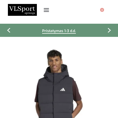
0
Pristatymas 1-3 d.d.