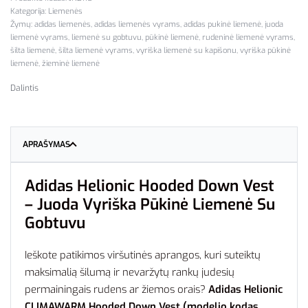
Kategorija:
Liemenės
Žymų:
adidas liemenės
,
adidas liemenės vyrams
,
adidas pukinė liemenė
,
juoda
liemenė vyrams
,
liemenė su gobtuvu
,
pūkinė liemenė
,
rudeninė liemenė vyrams
,
šilta liemenė
,
šilta liemenė vyrams
,
vyriška liemenė su kapišonu
,
vyriška pūkinė
liemenė
,
žieminė liemenė
Dalintis
APRAŠYMAS
Adidas Helionic Hooded Down Vest
– Juoda Vyriška Pūkinė Liemenė Su
Gobtuvu
Ieškote patikimos viršutinės aprangos, kuri suteiktų
maksimalią šilumą ir nevaržytų rankų judesių
permainingais rudens ar žiemos orais?
Adidas Helionic
CLIMAWARM Hooded Down Vest (modelio kodas