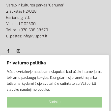
Verslo ir kultūros parkas “Gariūnai”
2 aukštas H2/008
Gariūnų g. 70,
Vilnius, LT-02300
Tel. nr.: +370 698 38570
El.paštas: info@vlsport.lt
Privatumo politika
ATSISKAITYMAS
Mūsų svetainėje naudojami slapukai, kad užtikrintume jums
teikiamų paslaugų kokybę. Išjungdami šį pranešimą arba
toliau naršydami šioje svetainėje sutinkate su VLSport.lt
slapukų naudojimo politika.
Sutinku