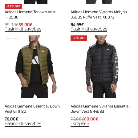
-22% OFF
Adidas Liemenė Todown Vest
Adidas Liemenė Vyrams Mėlyna
FT2506
BSC 3S Puffy Vest IX8872
89,00
€
69,00
€
84,95
€
Pasirinkti savybes
Pasirinkti savybes
-21% OFF
Adidas Liemenė Essential Down
Adidas Liemenė Vyrams Essential
Vest GT9130
Down Vest GH4583
76,00
€
76,00
€
60,00
€
Pasirinkti savybes
Į krepšelį