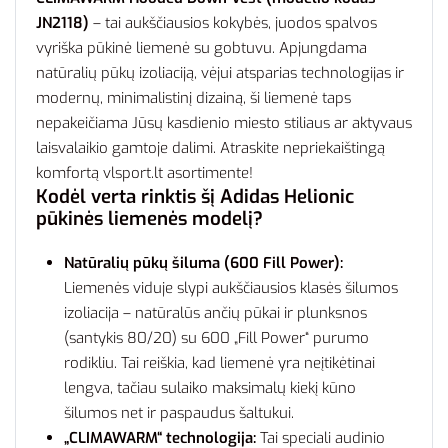
JN2118)
– tai aukščiausios kokybės, juodos spalvos
vyriška pūkinė liemenė su gobtuvu. Apjungdama
natūralių pūkų izoliaciją, vėjui atsparias technologijas ir
modernų, minimalistinį dizainą, ši liemenė taps
nepakeičiama Jūsų kasdienio miesto stiliaus ar aktyvaus
laisvalaikio gamtoje dalimi. Atraskite nepriekaištingą
komfortą vlsport.lt asortimente!
Kodėl verta rinktis šį Adidas Helionic
pūkinės liemenės modelį?
Natūralių pūkų šiluma (600 Fill Power):
Liemenės viduje slypi aukščiausios klasės šilumos
izoliacija – natūralūs ančių pūkai ir plunksnos
(santykis 80/20) su 600 „Fill Power“ purumo
rodikliu. Tai reiškia, kad liemenė yra neįtikėtinai
lengva, tačiau sulaiko maksimalų kiekį kūno
šilumos net ir paspaudus šaltukui.
„CLIMAWARM“ technologija:
Tai speciali audinio