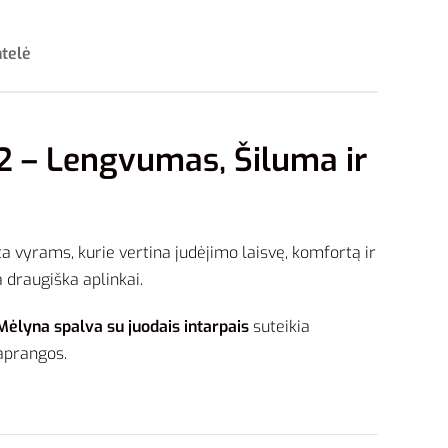
ntelė
2 – Lengvumas, Šiluma ir
rta vyrams, kurie vertina judėjimo laisvę, komfortą ir
a draugiška aplinkai.
Mėlyna spalva su juodais intarpais
suteikia
 aprangos.