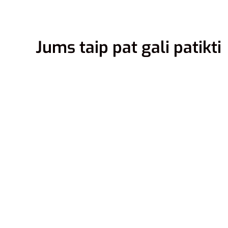
Jums taip pat gali patikti
S
M
Adidas 
FT2506
89,00
€
69
Pasirink