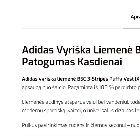
Apr
Adidas Vyriška Liemenė B
Patogumas Kasdienai
Adidas vyriška liemenė BSC 3-Stripes Puffy Vest I
apsaugą nuo šalčio. Pagaminta iš 100 % perdirbto polie
Liemenės audinys atsparus vėjui bei vandeniui, tod
modernų sportišką įvaizdį, o universalus dizainas lei
Puikus pasirinkimas rudens ir žiemos sezonui – nuo 