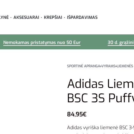
LYNĖ
AKSESUARAI
KREPŠIAI
IŠPARDAVIMAS
Nemokamas pristatymas nuo 50 Eur
30 d. grąžin
SPORTINĖ APRANGA
›
VYRAMS
›
LIEMENĖS
Adidas Lie
BSC 3S Puff
84,95
€
Adidas vyriška liemenė BSC 3-St