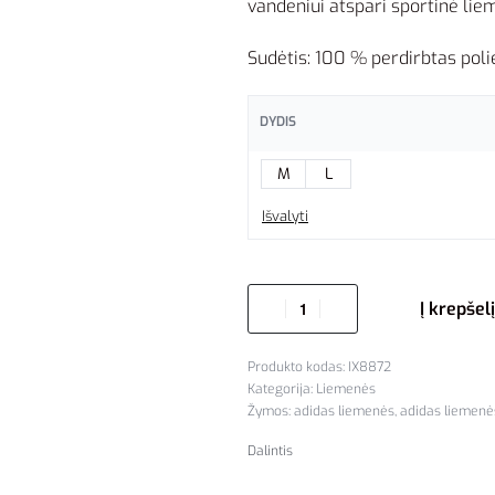
vandeniui atspari sportinė lie
Sudėtis: 100 % perdirbtas polie
DYDIS
M
L
Išvalyti
Į krepšelį
IX8872
Kategorija:
Liemenės
Žymos:
adidas liemenės
,
adidas liemenė
Dalintis