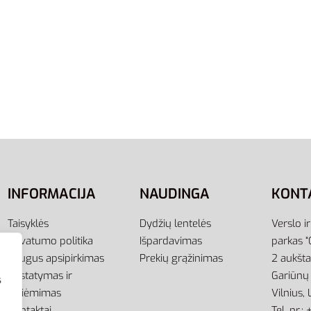
INFORMACIJA
NAUDINGA
KONT
Taisyklės
Dydžių lentelės
Verslo i
Privatumo politika
Išpardavimas
parkas “
Saugus apsipirkimas
Prekių grąžinimas
2 aukšt
Pristatymas ir
Gariūnų 
s
atsiėmimas
Vilnius,
Kontaktai
Tel. nr.