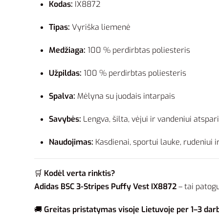
Kodas:
IX8872
Tipas:
Vyriška liemenė
Medžiaga:
100 % perdirbtas poliesteris
Užpildas:
100 % perdirbtas poliesteris
Spalva:
Mėlyna su juodais intarpais
Savybės:
Lengva, šilta, vėjui ir vandeniui atspar
Naudojimas:
Kasdienai, sportui lauke, rudeniui i
🛒
Kodėl verta rinktis?
Adidas BSC 3-Stripes Puffy Vest IX8872
– tai patogu
🚚
Greitas pristatymas visoje Lietuvoje per 1–3 dar