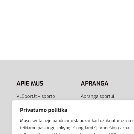
S
M
L
XL
Adidas Liemenė Vyrams
Essentials Insulation Vest
KA9740
74,95
€
Pasirinkti savybes
APIE MUS
APRANGA
VLSport.lt – sporto
Apranga sportui
aprangos ir aksesuarų
Apranga laisvalaikiui
Privatumo politika
el.parduotuvė aktyviam
Avalynė
gyvenimo būdui. Čia rasite
Aksesuarai
Mūsų svetainėje naudojami slapukai, kad užtikrintume jum
aprangą visai šeimai –
Krepšiai
teikiamų paslaugų kokybę. Išjungdami šį pranešimą arba
vyrams, moterims bei