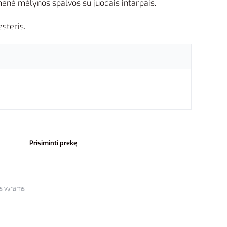
menė mėlynos spalvos su juodais intarpais.
steris.
Prisiminti prekę
s vyrams