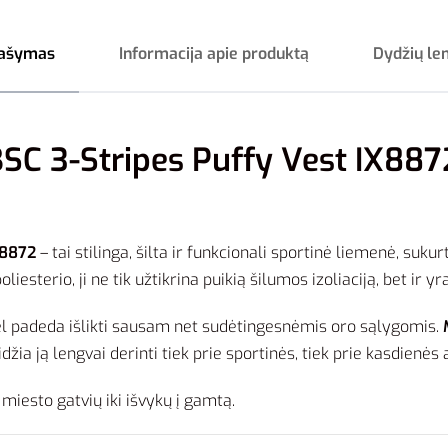
ašymas
Informacija apie produktą
Dydžių le
SC 3-Stripes Puffy Vest IX887
X8872
– tai stilinga, šilta ir funkcionali sportinė liemenė, suku
sterio, ji ne tik užtikrina puikią šilumos izoliaciją, bet ir yr
ėl padeda išlikti sausam net sudėtingesnėmis oro sąlygomis.
džia ją lengvai derinti tiek prie sportinės, tiek prie kasdienės
miesto gatvių iki išvykų į gamtą.