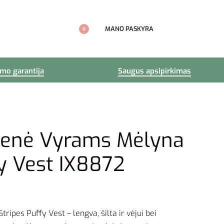
MANO PASKYRA
0
imo garantija
Saugus apsipirkimas
menė Vyrams Mėlyna
y Vest IX8872
ripes Puffy Vest – lengva, šilta ir vėjui bei