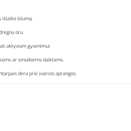
 išlaiko šilumą.
drėgnu oru.
eali aktyviam gyvenimui.
ankoms ar smulkiems daiktams.
tarpais dera prie įvairios aprangos.