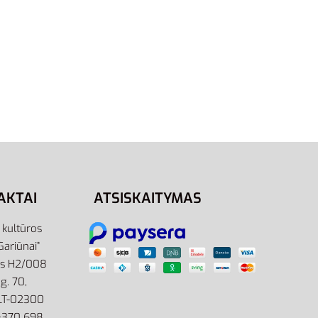
M
Adidas Liemenė Vyrams Juoda
Essentials Insulation Vest
IZ0505
64,95
€
Į krepšelį
AKTAI
ATSISKAITYMAS
r kultūros
Gariūnai”
as H2/008
g. 70,
 LT-02300
: +370 698