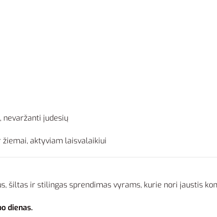
i, nevaržanti judesių
r žiemai, aktyviam laisvalaikiui
s, šiltas ir stilingas sprendimas vyrams, kurie nori jaustis ko
bo dienas.