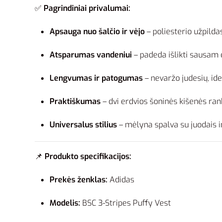
✅
Pagrindiniai privalumai:
Apsauga nuo šalčio ir vėjo
– poliesterio užpildas
Atsparumas vandeniui
– padeda išlikti sausam 
Lengvumas ir patogumas
– nevaržo judesių, id
Praktiškumas
– dvi erdvios šoninės kišenės r
Universalus stilius
– mėlyna spalva su juodais in
📌
Produkto specifikacijos:
Prekės ženklas:
Adidas
Modelis:
BSC 3-Stripes Puffy Vest