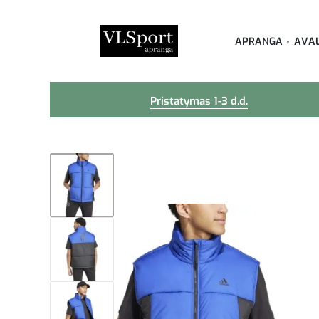
APRANGA
AVA
Pristatymas 1-3 d.d.