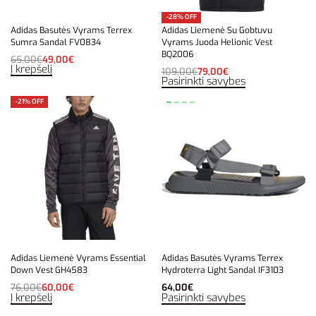
-28% OFF
Adidas Basutės Vyrams Terrex
Adidas Liemenė Su Gobtuvu
Sumra Sandal FV0834
Vyrams Juoda Helionic Vest
BQ2006
65,00
€
49,00
€
Į krepšelį
109,00
€
79,00
€
Pasirinkti savybes
-21% OFF
Adidas Liemenė Vyrams Essential
Adidas Basutės Vyrams Terrex
Down Vest GH4583
Hydroterra Light Sandal IF3103
76,00
€
60,00
€
64,00
€
Į krepšelį
Pasirinkti savybes