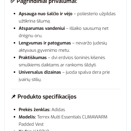
✅ Pagrindiniai privalumai:
Apsauga nuo šalčio ir vėjo
– poliesterio užpildas
užtikrina šilumą.
Atsparumas vandeniui
– išlaiko sausumą net
drėgnu oru.
Lengvumas ir patogumas
– nevaržo judesių
aktyvaus gyvenimo metu.
Praktiškumas
– dvi erdvios šoninės kišenės
smulkiems daiktams ar rankoms šildyti.
Universalus dizainas
– juoda spalva dera prie
įvairių stilių.
📌 Produkto specifikacijos
Prekės ženklas:
Adidas
Modelis:
Terrex Multi Essentials CLIMAWARM
Padded Vest