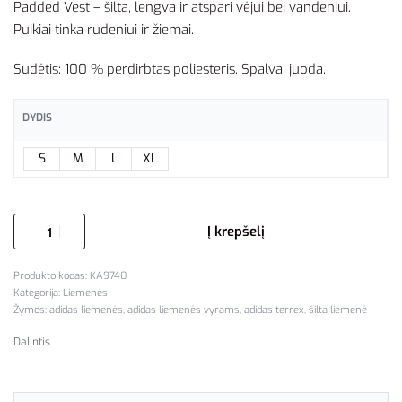
Padded Vest – šilta, lengva ir atspari vėjui bei vandeniui.
Puikiai tinka rudeniui ir žiemai.
Sudėtis: 100 % perdirbtas poliesteris. Spalva: juoda.
DYDIS
S
M
L
XL
Į krepšelį
KA9740
Kategorija:
Liemenės
Žymos:
adidas liemenės
,
adidas liemenės vyrams
,
adidas terrex
,
šilta liemenė
Dalintis