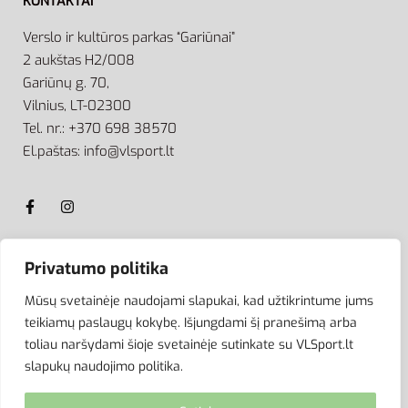
KONTAKTAI
Verslo ir kultūros parkas “Gariūnai”
2 aukštas H2/008
Gariūnų g. 70,
Vilnius, LT-02300
Tel. nr.: +370 698 38570
El.paštas: info@vlsport.lt
Privatumo politika
ATSISKAITYMAS
Mūsų svetainėje naudojami slapukai, kad užtikrintume jums
teikiamų paslaugų kokybę. Išjungdami šį pranešimą arba
toliau naršydami šioje svetainėje sutinkate su VLSport.lt
slapukų naudojimo politika.