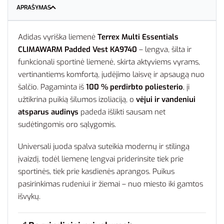
APRAŠYMAS
Adidas vyriška liemenė
Terrex Multi Essentials
CLIMAWARM Padded Vest KA9740
– lengva, šilta ir
funkcionali sportinė liemenė, skirta aktyviems vyrams,
vertinantiems komfortą, judėjimo laisvę ir apsaugą nuo
šalčio. Pagaminta iš
100 % perdirbto poliesterio
, ji
užtikrina puikią šilumos izoliaciją, o
vėjui ir vandeniui
atsparus audinys
padeda išlikti sausam net
sudėtingomis oro sąlygomis.
Universali juoda spalva suteikia modernų ir stilingą
įvaizdį, todėl liemenę lengvai priderinsite tiek prie
sportinės, tiek prie kasdienės aprangos. Puikus
pasirinkimas rudeniui ir žiemai – nuo miesto iki gamtos
išvykų.