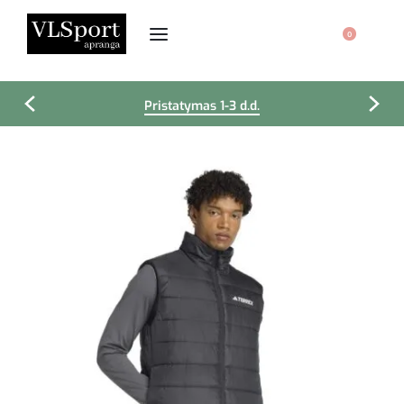
0
Pristatymas 1-3 d.d.