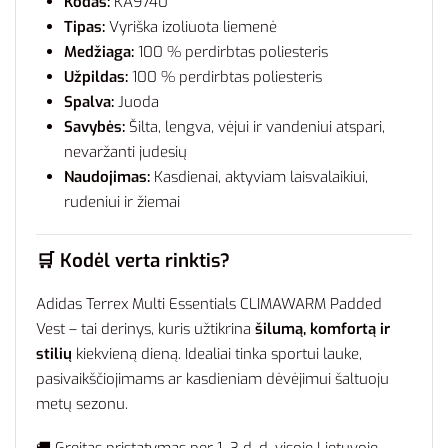
Kodas:
KA9740
Tipas:
Vyriška izoliuota liemenė
Medžiaga:
100 % perdirbtas poliesteris
Užpildas:
100 % perdirbtas poliesteris
Spalva:
Juoda
Savybės:
Šilta, lengva, vėjui ir vandeniui atspari,
nevaržanti judesių
Naudojimas:
Kasdienai, aktyviam laisvalaikiui,
rudeniui ir žiemai
🛒 Kodėl verta rinktis?
Adidas Terrex Multi Essentials CLIMAWARM Padded
Vest – tai derinys, kuris užtikrina
šilumą, komfortą ir
stilių
kiekvieną dieną. Idealiai tinka sportui lauke,
pasivaikščiojimams ar kasdieniam dėvėjimui šaltuoju
metų sezonu.
🚚 Greitas pristatymas per 1–3 d. d. visoje Lietuvoje.