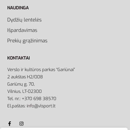
NAUDINGA
Dydžių lentelės
Išpardavimas
Prekių grąžinimas
KONTAKTAI
Verslo ir kultūros parkas “Gariūnai”
2 aukštas H2/008
Gariūnų g. 70,
Vilnius, LT-02300
Tel. nr.: +370 698 38570
El.paštas: info@vlsport.lt