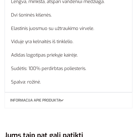
Lengva, minkšta, atspari vandeniui medžiaga.
Dvi šoninės kišenės.
Elastinis juosmuo su užtraukimo virvele.
Viduje yra kelnaitės iš tinklelio.
Adidas logotipas priekyje kairėje.
Sudėtis: 100% perdirbtas poliesteris.
Spalva: rožinė.
INFORMACIJA APIE PRODUKTĄ
Jums taip pat gali patikti