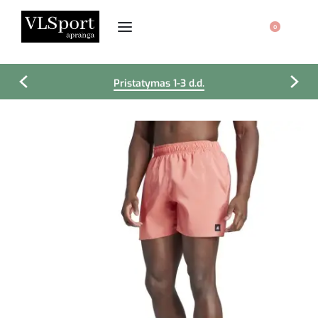
0
Pristatymas 1-3 d.d.