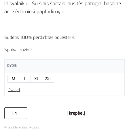
laisvalaikiui. Su šiais šortais jausitės patogiai baseine
ar ilsėdamiesi paplūdimyje.
Sudėtis: 100% perdirbtas poliesteris.
Spalva: rožinė.
DYDIS
M
L
XL
2XL
Išvalyti
Į krepšelį
IR6223