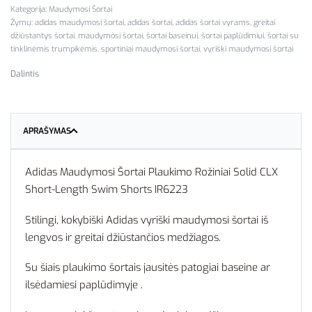
Kategorija:
Maudymosi Šortai
Žymų:
adidas maudymosi šortai
,
adidas šortai
,
adidas šortai vyrams
,
greitai
džiūstantys šortai
,
maudymosi šortai
,
šortai baseinui
,
šortai paplūdimiui
,
šortai su
tinklinėmis trumpikėmis
,
sportiniai maudymosi šortai
,
vyriški maudymosi šortai
Dalintis
APRAŠYMAS
Adidas Maudymosi Šortai Plaukimo Rožiniai Solid CLX
Short-Length Swim Shorts IR6223
Stilingi, kokybiški Adidas vyriški maudymosi šortai iš
lengvos ir greitai džiūstančios medžiagos.
Su šiais plaukimo šortais jausitės patogiai baseine ar
ilsėdamiesi paplūdimyje .