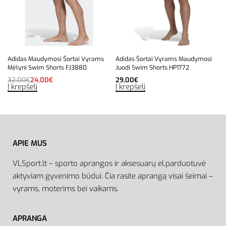
Adidas Maudymosi Šortai Vyrams
Adidas Šortai Vyrams Maudymosi
Mėlyni Swim Shorts FJ3880
Juodi Swim Shorts HP1772
32,00
€
24,00
€
29,00
€
Į krepšelį
Į krepšelį
APIE MUS
VLSport.lt – sporto aprangos ir aksesuarų el.parduotuvė
aktyviam gyvenimo būdui. Čia rasite aprangą visai šeimai –
vyrams, moterims bei vaikams.
APRANGA