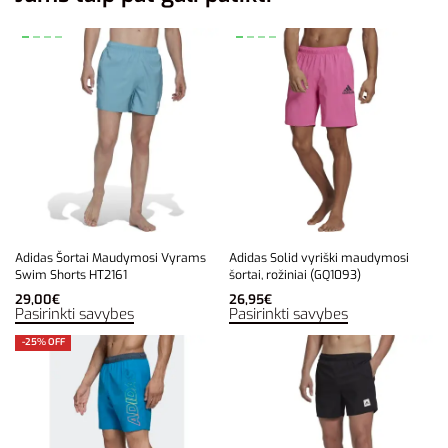
Adidas Šortai Maudymosi Vyrams
Adidas Solid vyriški maudymosi
Swim Shorts HT2161
šortai, rožiniai (GQ1093)
29,00
€
26,95
€
Pasirinkti savybes
Pasirinkti savybes
-25% OFF