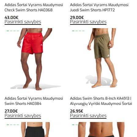
Adidas Šortai Vyrams Maudymosi
Adidas Šortai Vyrams Maudymosi
Check Swim Shorts HA0368
Juodi Swim Shorts HP1772
43,00
€
29,00
€
Pasirinkti savybes
Pasirinkti savybes
Adidas Šortai Vyrams Maudymosi
Adidas Swim Shorts 8-Inch KA4913 |
Swim Shorts HA0384
Alyvuogių Vyriški Maudymosi Šortai
27,00
€
26,95
€
Pasirinkti savybes
Pasirinkti savybes