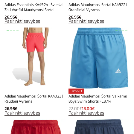
Adidas Essentials KA4924 | Šviesiai
Adidas Maudymosi Šortai KA4922 |
Žali Vyriški Maudymosi Šortai
Oranžiniai Vyrams
26,95
€
26,95
€
Pasirinkti savybes
Pasirinkti savybes
-18% OFF
Adidas Maudymosi Šortai KA4923 |
Adidas Maudymosi Šortai Vaikams
Raudoni Vyrams
Boys Swim Shorts FL8714
26,95
€
22,00
€
18,00
€
Pasirinkti savybes
Pasirinkti savybes