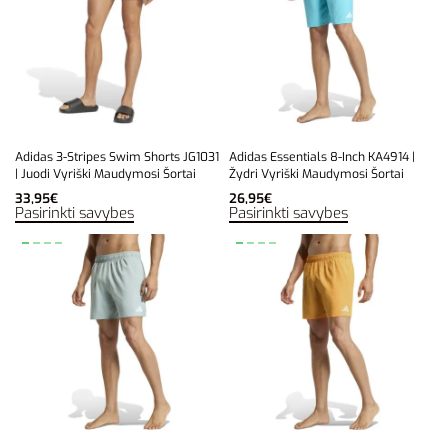
Adidas 3-Stripes Swim Shorts JG1031
Adidas Essentials 8-Inch KA4914 |
| Juodi Vyriški Maudymosi Šortai
Žydri Vyriški Maudymosi Šortai
33,95
€
26,95
€
Pasirinkti savybes
Pasirinkti savybes