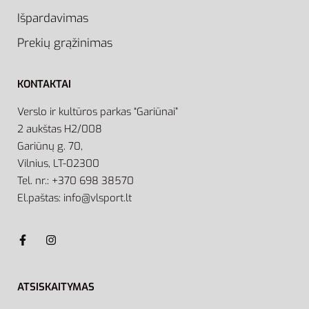
Išpardavimas
Prekių grąžinimas
KONTAKTAI
Verslo ir kultūros parkas “Gariūnai”
2 aukštas H2/008
Gariūnų g. 70,
Vilnius, LT-02300
Tel. nr.: +370 698 38570
El.paštas: info@vlsport.lt
ATSISKAITYMAS