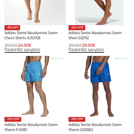
-31% OFF
-26% OFF
Adidas Šortai Maudymosi Swim
Adidas Šortai Maudymosi Swim
Check Shorts AJ5558
Short GQ1112
35,00
€
24,00
€
39,00
€
29,00
€
Pasirinkti savybes
Pasirinkti savybes
-25% OFF
-28% OFF
Adidas Šortai Maudymosi Swim
Adidas Šortai Maudymosi Swim
Shorts FJ3381
Shorts GQ1082