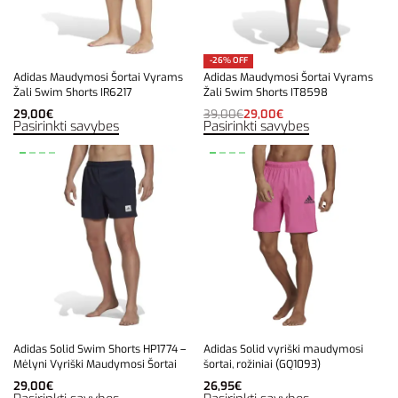
-26% OFF
Adidas Maudymosi Šortai Vyrams
Adidas Maudymosi Šortai Vyrams
Žali Swim Shorts IR6217
Žali Swim Shorts IT8598
29,00
€
39,00
€
29,00
€
Pasirinkti savybes
Pasirinkti savybes
Adidas Solid Swim Shorts HP1774 –
Adidas Solid vyriški maudymosi
Mėlyni Vyriški Maudymosi Šortai
šortai, rožiniai (GQ1093)
29,00
€
26,95
€