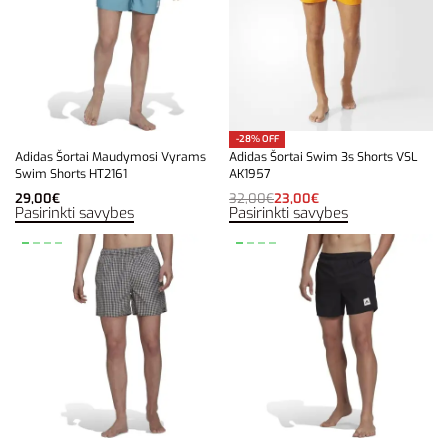
-28% OFF
Adidas Šortai Maudymosi Vyrams
Adidas Šortai Swim 3s Shorts VSL
Swim Shorts HT2161
AK1957
29,00
€
32,00
€
23,00
€
Pasirinkti savybes
Pasirinkti savybes