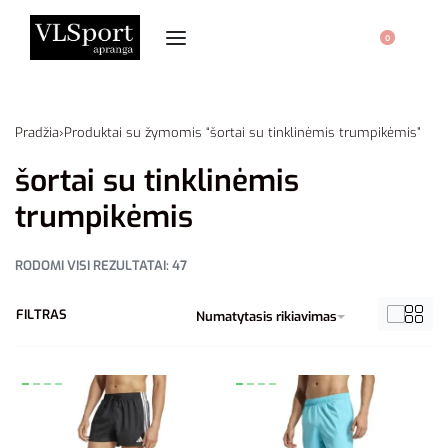
0
Pradžia
›
Produktai su žymomis “šortai su tinklinėmis trumpikėmis”
šortai su tinklinėmis
trumpikėmis
RODOMI VISI REZULTATAI: 47
FILTRAS
Numatytasis rikiavimas