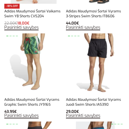
-18% OFF
Adidas Maudymosi Šortai Vaikams
Adidas Maudymosi Šortai Vyrams
Swim YB Shorts CV5204
3-Stripes Swim Shorts IT8606
22,00
€
18,00
€
44,00
€
Pasirinkti savybes
Pasirinkti savybes
Adidas Maudymosi Šortai Vyrams
Adidas Maudymosi Šortai Vyrams
Graphic Swim Shorts JY9165
Juodi Swim Shorts IA5390
43,95
€
29,00
€
Pasirinkti savybes
Pasirinkti savybes