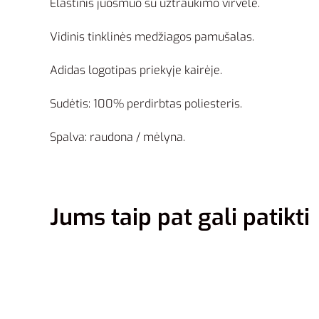
Elastinis juosmuo su užtraukimo virvele.
Vidinis tinklinės medžiagos pamušalas.
Adidas logotipas priekyje kairėje.
Sudėtis: 100% perdirbtas poliesteris.
Spalva: raudona / mėlyna.
Jums taip pat gali patikti