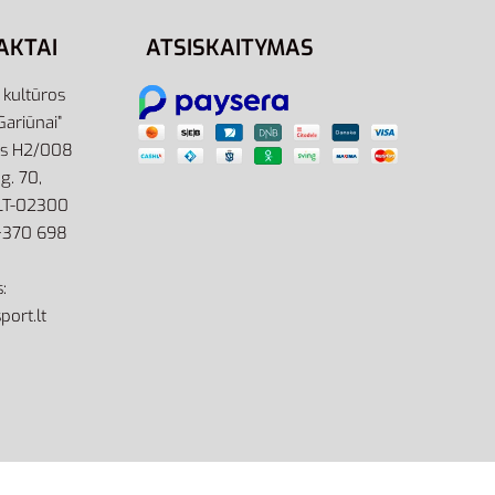
AKTAI
ATSISKAITYMAS
r kultūros
Gariūnai”
as H2/008
g. 70,
 LT-02300
: +370 698
:
port.lt