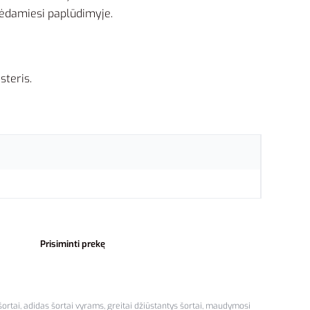
lsėdamiesi paplūdimyje.
steris.
Prisiminti prekę
šortai
,
adidas šortai vyrams
,
greitai džiūstantys šortai
,
maudymosi