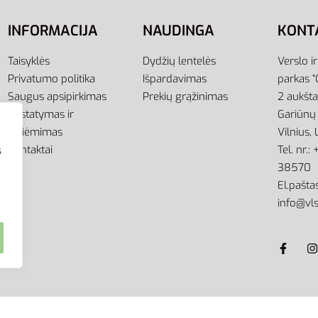
INFORMACIJA
NAUDINGA
KONT
Taisyklės
Dydžių lentelės
Verslo i
Privatumo politika
Išpardavimas
parkas “
Saugus apsipirkimas
Prekių grąžinimas
2 aukšt
Pristatymas ir
Gariūnų 
atsiėmimas
Vilnius,
Kontaktai
Tel. nr.
s
38570
El.paštas
info@vls