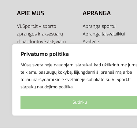
APIE MUS
APRANGA
VLSport.lt – sporto
Apranga sportui
aprangos ir aksesuarų
Apranga laisvalaikiui
el.parduotuvė aktyviam
Avalynė
gyvenimo būdui. Čia rasite
Aksesuarai
Privatumo politika
aprangą visai šeimai –
Krepšiai
vyrams, moterims bei
Mūsų svetainėje naudojami slapukai, kad užtikrintume jum
vaikams.
teikiamų paslaugų kokybę. Išjungdami šį pranešimą arba
toliau naršydami šioje svetainėje sutinkate su VLSport.lt
slapukų naudojimo politika.
Sutinku