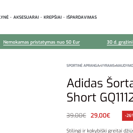
LYNĖ
AKSESUARAI
KREPŠIAI
IŠPARDAVIMAS
Nemokamas pristatymas nuo 50 Eur
30 d. grąžin
SPORTINĖ APRANGA
›
VYRAMS
›
MAUDYMOS
Adidas Šor
Short GQ111
39,00
€
29,00
€
-26
Stilingi ir kokybiški greitai dž