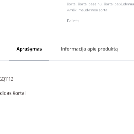
šortai
,
šortai baseinui
,
šortai paplūdimiui
vyriški maudymosi šortai
Dalintis
Aprašymas
Informacija apie produktą
GQ1112
didas šortai.