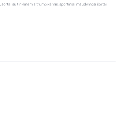
,
šortai su tinklinėmis trumpikėmis
,
sportiniai maudymosi šortai
,