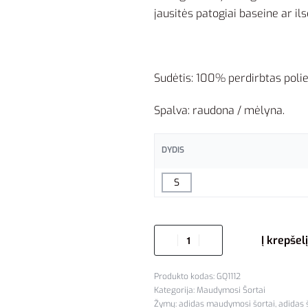
jausitės patogiai baseine ar i
Sudėtis: 100% perdirbtas polie
Spalva: raudona / mėlyna.
DYDIS
S
Į krepšelį
GQ1112
Kategorija:
Maudymosi Šortai
Žymų:
adidas maudymosi šortai
,
adidas 