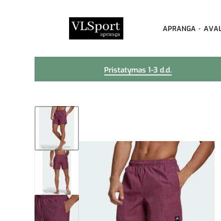
APRANGA
AVA
Pristatymas 1-3 d.d.