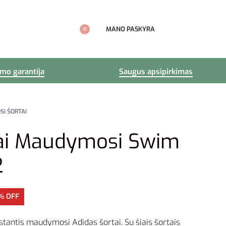
MANO PASKYRA
0
imo garantija
Saugus apsipirkimas
I ŠORTAI
tai Maudymosi Swim
2
% OFF
iūstantis maudymosi Adidas šortai. Su šiais šortais