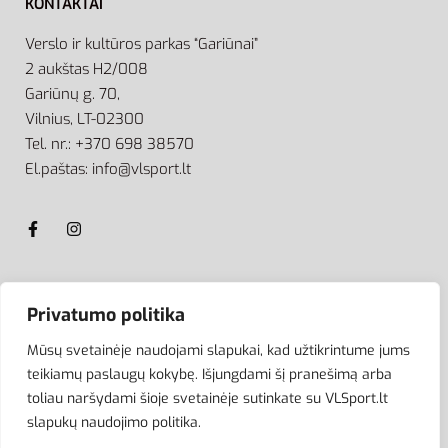
KONTAKTAI
Verslo ir kultūros parkas “Gariūnai”
2 aukštas H2/008
Gariūnų g. 70,
Vilnius, LT-02300
Tel. nr.: +370 698 38570
El.paštas: info@vlsport.lt
ATSISKAITYMAS
Privatumo politika
Mūsų svetainėje naudojami slapukai, kad užtikrintume jums
teikiamų paslaugų kokybę. Išjungdami šį pranešimą arba
toliau naršydami šioje svetainėje sutinkate su VLSport.lt
slapukų naudojimo politika.