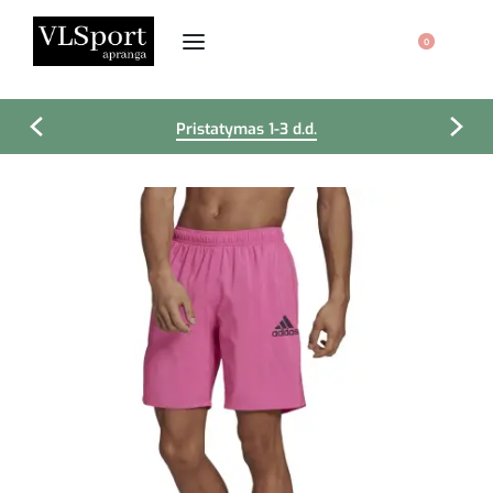
0
Pristatymas 1-3 d.d.