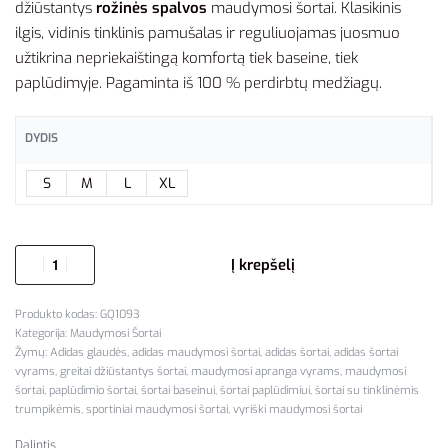
džiūstantys
rožinės spalvos
maudymosi šortai. Klasikinis
ilgis, vidinis tinklinis pamušalas ir reguliuojamas juosmuo
užtikrina nepriekaištingą komfortą tiek baseine, tiek
paplūdimyje. Pagaminta iš 100 % perdirbtų medžiagų.
DYDIS
S
M
L
XL
Į krepšelį
GQ1093
Kategorija:
Maudymosi Šortai
Žymų:
Adidas glaudės
,
adidas maudymosi šortai
,
adidas šortai
,
adidas šortai
vyrams
,
greitai džiūstantys šortai
,
maudymosi apranga vyrams
,
maudymosi
šortai
,
paplūdimio šortai
,
šortai baseinui
,
šortai paplūdimiui
,
šortai su tinklinėmis
trumpikėmis
,
sportiniai maudymosi šortai
,
vyriški maudymosi šortai
Dalintis