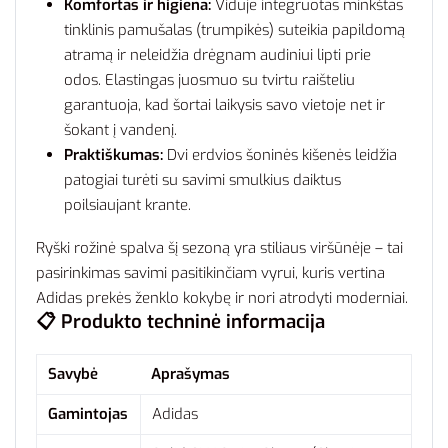
Komfortas ir higiena:
Viduje integruotas minkštas
tinklinis pamušalas (trumpikės) suteikia papildomą
atramą ir neleidžia drėgnam audiniui lipti prie
odos. Elastingas juosmuo su tvirtu raišteliu
garantuoja, kad šortai laikysis savo vietoje net ir
šokant į vandenį.
Praktiškumas:
Dvi erdvios šoninės kišenės leidžia
patogiai turėti su savimi smulkius daiktus
poilsiaujant krante.
Ryški rožinė spalva šį sezoną yra stiliaus viršūnėje – tai
pasirinkimas savimi pasitikinčiam vyrui, kuris vertina
Adidas prekės ženklo kokybę ir nori atrodyti moderniai.
📋 Produkto techninė informacija
Savybė
Aprašymas
Gamintojas
Adidas