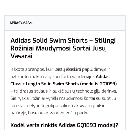
APRAŠYMAS
Adidas Solid Swim Shorts – Stilingi
Rožiniai Maudymosi Šortai Jūsų
Vasarai
Ieškote aprangos, kuri leistų išsiskirti paplūdimyje ir
užtikrintų maksimalų komfortą vandenyje?
Adidas
Classic Length Solid Swim Shorts (modelis GQ1093)
– tai drąsus stiliaus ir aukščiausių technologijų derinys.
Šie ryškiai rožiniai vyriški maudymosi šortai su subtiliu
tamsiai mėlynu logotipu sukurti aktyviam poilsiui
pajūryje, baseine ar vandenlenčių parke.
Kodėl verta rinktis Adidas GQ1093 modelį?