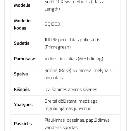
Solid CLX Swim Shorts (Classic
Modelis
Length)
Modelio
GQ1093
kodas
100 % perdirbtas poliesteris
Sudėtis
(Primegreen)
Pamušalas
Vidinis tinkliukas (Mesh lining)
Rožinė (Rose) su tamsiai mėlynais
Spalva
akcentais
Kišenės
Dvi šoninės atviros kišenės
Greitai džiūstanti medžiaga,
Ypatybės
reguliuojamas juosmuo
Plaukimas, baseinas, paplūdimys,
Paskirtis
vandens sportas