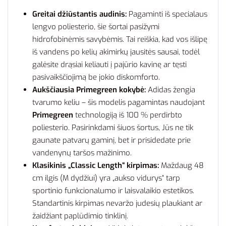
Greitai džiūstantis audinis:
Pagaminti iš specialaus
lengvo poliesterio, šie šortai pasižymi
hidrofobinėmis savybėmis. Tai reiškia, kad vos išlipę
iš vandens po kelių akimirkų jausitės sausai, todėl
galėsite drąsiai keliauti į pajūrio kavinę ar tęsti
pasivaikščiojimą be jokio diskomforto.
Aukščiausia Primegreen kokybė:
Adidas žengia
tvarumo keliu – šis modelis pagamintas naudojant
Primegreen
technologiją iš 100 % perdirbto
poliesterio. Pasirinkdami šiuos šortus, Jūs ne tik
gaunate patvarų gaminį, bet ir prisidedate prie
vandenynų taršos mažinimo.
Klasikinis „Classic Length“ kirpimas:
Maždaug 48
cm ilgis (M dydžiui) yra „aukso vidurys“ tarp
sportinio funkcionalumo ir laisvalaikio estetikos.
Standartinis kirpimas nevaržo judesių plaukiant ar
žaidžiant paplūdimio tinklinį.