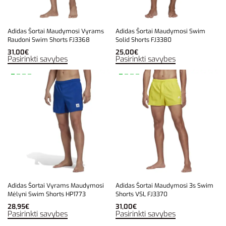
Adidas Šortai Maudymosi Vyrams
Adidas Šortai Maudymosi Swim
Raudoni Swim Shorts FJ3368
Solid Shorts FJ3380
31,00
€
25,00
€
Pasirinkti savybes
Pasirinkti savybes
Adidas Šortai Vyrams Maudymosi
Adidas Šortai Maudymosi 3s Swim
Mėlyni Swim Shorts HP1773
Shorts VSL FJ3370
28,95
€
31,00
€
Pasirinkti savybes
Pasirinkti savybes