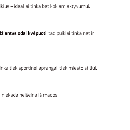
ikius – idealiai tinka bet kokiam aktyvumui.
idžiantys odai kvėpuoti
, tad puikiai tinka net ir
nka tiek sportinei aprangai, tiek miesto stiliui.
i niekada neišeina iš mados.