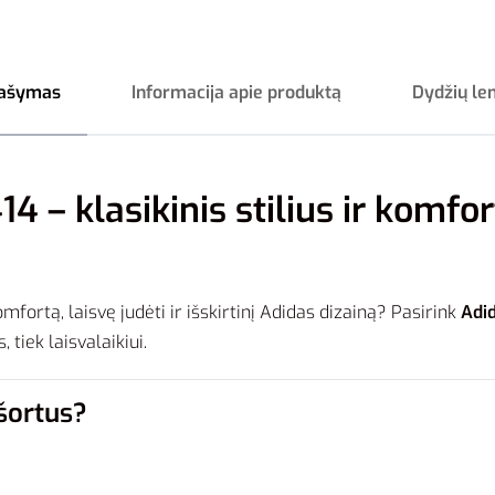
ašymas
Informacija apie produktą
Dydžių le
14 – klasikinis stilius ir komfo
omfortą, laisvę judėti ir išskirtinį Adidas dizainą? Pasirink
Adid
 tiek laisvalaikiui.
 šortus?