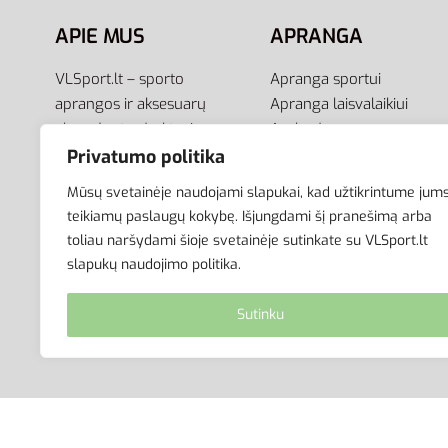
APIE MUS
APRANGA
VLSport.lt – sporto
Apranga sportui
aprangos ir aksesuarų
Apranga laisvalaikiui
el.parduotuvė aktyviam
Avalynė
gyvenimo būdui. Čia rasite
Aksesuarai
Privatumo politika
aprangą visai šeimai –
Krepšiai
Mūsų svetainėje naudojami slapukai, kad užtikrintume jum
vyrams, moterims bei
teikiamų paslaugų kokybę. Išjungdami šį pranešimą arba
vaikams.
toliau naršydami šioje svetainėje sutinkate su VLSport.lt
slapukų naudojimo politika.
Sutinku