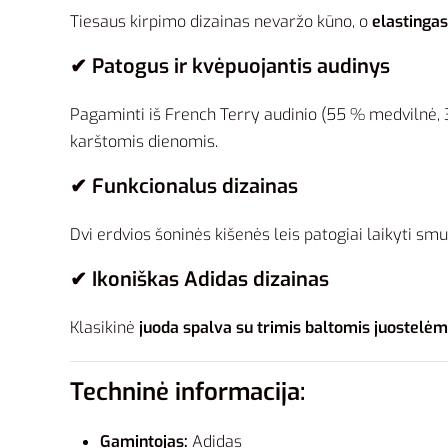
Tiesaus kirpimo dizainas nevaržo kūno, o
elastingas
✔ Patogus ir kvėpuojantis audinys
Pagaminti iš French Terry audinio (55 % medvilnė, 3
karštomis dienomis.
✔ Funkcionalus dizainas
Dvi erdvios šoninės kišenės leis patogiai laikyti smul
✔ Ikoniškas Adidas dizainas
Klasikinė
juoda spalva su trimis baltomis juostelėm
Techninė informacija:
Gamintojas:
Adidas