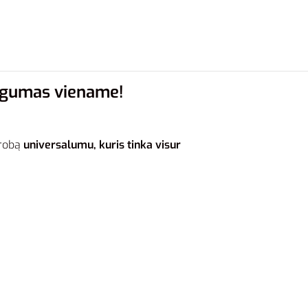
atogumas viename!
erobą
universalumu, kuris tinka visur