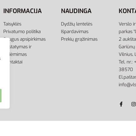
INFORMACIJA
NAUDINGA
KONT
Taisyklės
Dydžių lentelės
Verslo i
Privatumo politika
Išpardavimas
parkas “
Saugus apsipirkimas
Prekių grąžinimas
2 aukšt
Pristatymas ir
Gariūnų 
atsiėmimas
Vilnius,
s
Kontaktai
Tel. nr.
38570
El.paštas
info@vls