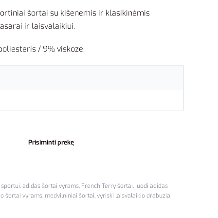
ortiniai šortai su kišenėmis ir klasikinėmis
sarai ir laisvalaikiui.
oliesteris / 9% viskozė.
Prisiminti prekę
 sportui
,
adidas šortai vyrams
,
French Terry šortai
,
juodi adidas
kio šortai vyrams
,
medvilniniai šortai
,
vyriski laisvalaikio drabuziai