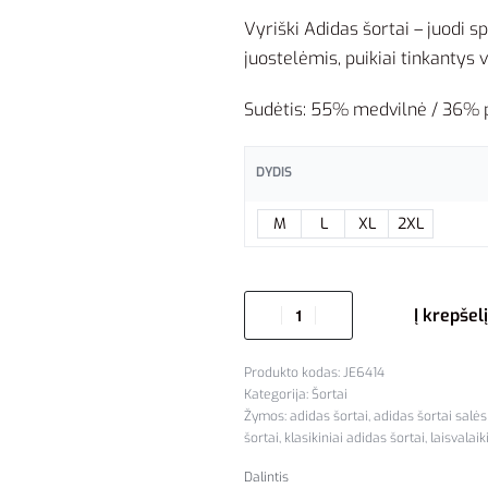
Vyriški Adidas šortai – juodi sp
juostelėmis, puikiai tinkantys va
Sudėtis: 55% medvilnė / 36% p
DYDIS
M
L
XL
2XL
Į krepšelį
JE6414
Kategorija:
Šortai
Žymos:
adidas šortai
,
adidas šortai salės
šortai
,
klasikiniai adidas šortai
,
laisvalai
Dalintis