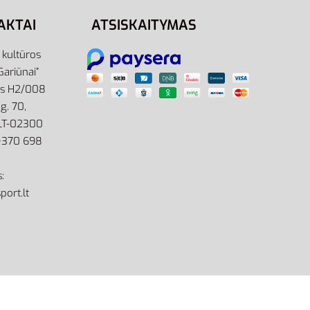
AKTAI
ATSISKAITYMAS
r kultūros
Gariūnai”
as H2/008
g. 70,
 LT-02300
: +370 698
:
port.lt