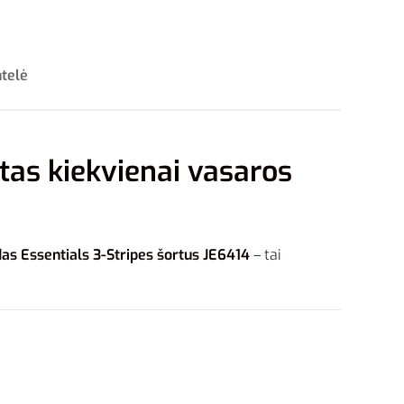
ntelė
rtas kiekvienai vasaros
as Essentials 3-Stripes šortus JE6414
– tai