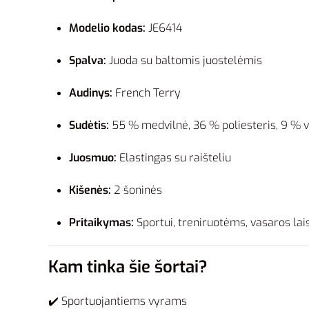
Modelio kodas:
JE6414
Spalva:
Juoda su baltomis juostelėmis
Audinys:
French Terry
Sudėtis:
55 % medvilnė, 36 % poliesteris, 9 % 
Juosmuo:
Elastingas su raišteliu
Kišenės:
2 šoninės
Pritaikymas:
Sportui, treniruotėms, vasaros lais
Kam tinka šie šortai?
✔️ Sportuojantiems vyrams