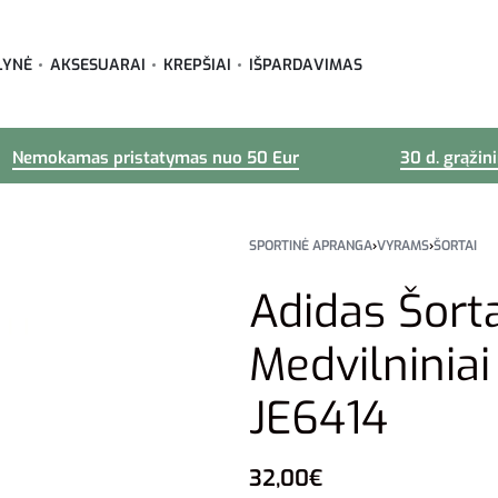
LYNĖ
AKSESUARAI
KREPŠIAI
IŠPARDAVIMAS
Nemokamas pristatymas nuo 50 Eur
30 d. grąžin
SPORTINĖ APRANGA
›
VYRAMS
›
ŠORTAI
Adidas Šort
Medvilniniai
JE6414
32,00
€