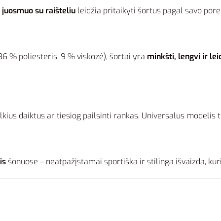
 juosmuo su raišteliu
leidžia pritaikyti šortus pagal savo pore
6 % poliesteris, 9 % viskozė), šortai yra
minkšti, lengvi ir le
kius daiktus ar tiesiog pailsinti rankas. Universalus modelis ti
is
šonuose – neatpažįstamai sportiška ir stilinga išvaizda, kur