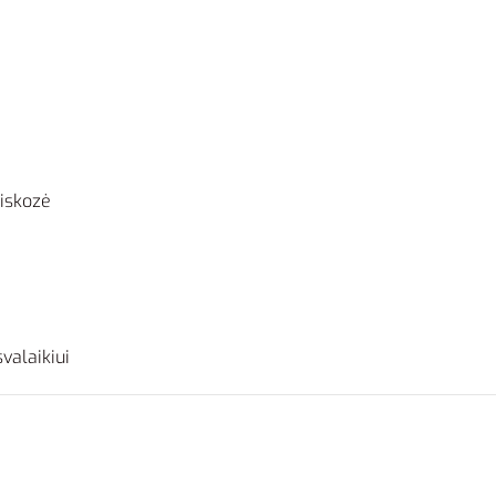
viskozė
valaikiui