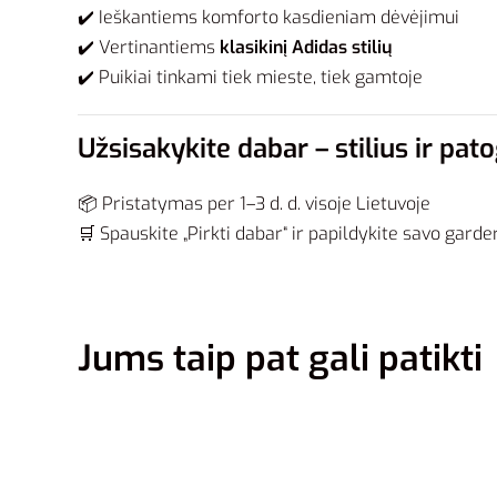
✔️ Ieškantiems komforto kasdieniam dėvėjimui
✔️ Vertinantiems
klasikinį Adidas stilių
✔️ Puikiai tinkami tiek mieste, tiek gamtoje
Užsisakykite dabar – stilius ir p
📦 Pristatymas per 1–3 d. d. visoje Lietuvoje
🛒 Spauskite „Pirkti dabar“ ir papildykite savo gard
Jums taip pat gali patikti