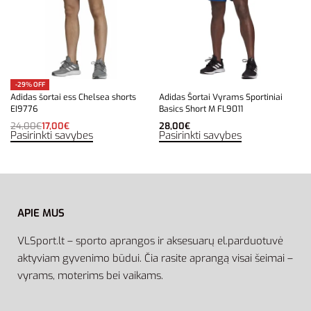
-29% OFF
Adidas šortai ess Chelsea shorts
Adidas Šortai Vyrams Sportiniai
EI9776
Basics Short M FL9011
24,00
€
17,00
€
28,00
€
Pasirinkti savybes
Pasirinkti savybes
APIE MUS
VLSport.lt – sporto aprangos ir aksesuarų el.parduotuvė
aktyviam gyvenimo būdui. Čia rasite aprangą visai šeimai –
vyrams, moterims bei vaikams.