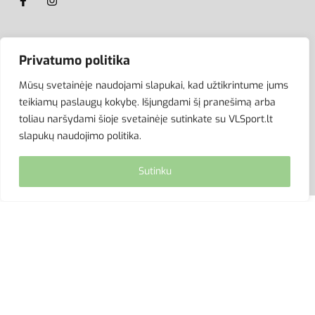
ATSISKAITYMAS
Privatumo politika
Mūsų svetainėje naudojami slapukai, kad užtikrintume jums
teikiamų paslaugų kokybę. Išjungdami šį pranešimą arba
toliau naršydami šioje svetainėje sutinkate su VLSport.lt
slapukų naudojimo politika.
Sutinku
© VLSport. 2026. Visos teisės saugomos.
Kopijuoti, platinti svetainės turinį be autorių sutikimo
griežtai draudžiama.
site by eworks