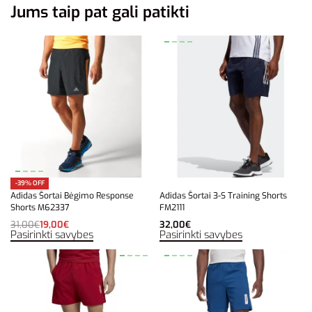
Jums taip pat gali patikti
-39% OFF
Adidas Šortai Bėgimo Response
Adidas Šortai 3-S Training Shorts
Shorts M62337
FM2111
31,00
€
19,00
€
32,00
€
Pasirinkti savybes
Pasirinkti savybes