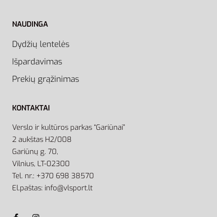
NAUDINGA
Dydžių lentelės
Išpardavimas
Prekių grąžinimas
KONTAKTAI
Verslo ir kultūros parkas “Gariūnai”
2 aukštas H2/008
Gariūnų g. 70,
Vilnius, LT-02300
Tel. nr.: +370 698 38570
El.paštas: info@vlsport.lt