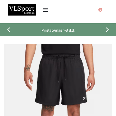
0
Pristatymas 1-3 d.d.