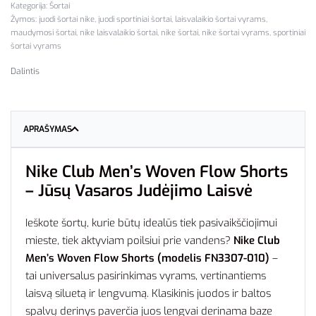
Kategorija:
Šortai
Žymos:
juodi šortai nike
,
juodi sportiniai šortai
,
laisvalaikio šortai vyrams
,
maudymosi šortai
,
nike laisvalaikio šortai
,
nike šortai
,
nike šortai vyrams
,
sportiniai
šortai vyrams
Dalintis
APRAŠYMAS
Nike Club Men’s Woven Flow Shorts
– Jūsų Vasaros Judėjimo Laisvė
Ieškote šortų, kurie būtų idealūs tiek pasivaikščiojimui
mieste, tiek aktyviam poilsiui prie vandens?
Nike Club
Men’s Woven Flow Shorts (modelis FN3307-010)
–
tai universalus pasirinkimas vyrams, vertinantiems
laisvą siluetą ir lengvumą. Klasikinis juodos ir baltos
spalvų derinys paverčia juos lengvai derinama baze