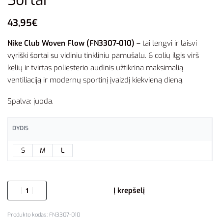
43,95
€
Nike Club Woven Flow (FN3307-010)
– tai lengvi ir laisvi
vyriški šortai su vidiniu tinkliniu pamušalu. 6 colių ilgis virš
kelių ir tvirtas poliesterio audinis užtikrina maksimalią
ventiliaciją ir modernų sportinį įvaizdį kiekvieną dieną.
Spalva: juoda.
DYDIS
S
M
L
Į krepšelį
FN3307-010