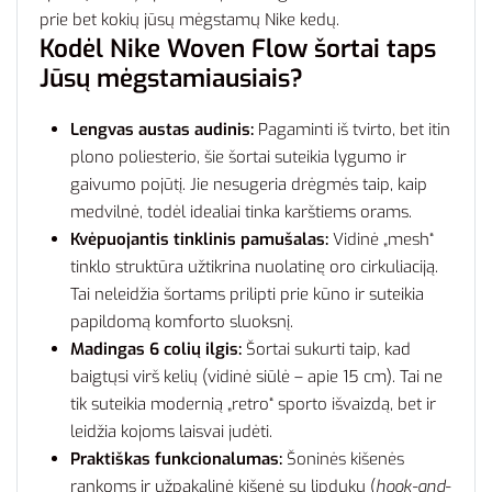
prie bet kokių jūsų mėgstamų Nike kedų.
Kodėl Nike Woven Flow šortai taps
Jūsų mėgstamiausiais?
Lengvas austas audinis:
Pagaminti iš tvirto, bet itin
plono poliesterio, šie šortai suteikia lygumo ir
gaivumo pojūtį. Jie nesugeria drėgmės taip, kaip
medvilnė, todėl idealiai tinka karštiems orams.
Kvėpuojantis tinklinis pamušalas:
Vidinė „mesh“
tinklo struktūra užtikrina nuolatinę oro cirkuliaciją.
Tai neleidžia šortams prilipti prie kūno ir suteikia
papildomą komforto sluoksnį.
Madingas 6 colių ilgis:
Šortai sukurti taip, kad
baigtųsi virš kelių (vidinė siūlė – apie 15 cm). Tai ne
tik suteikia modernią „retro“ sporto išvaizdą, bet ir
leidžia kojoms laisvai judėti.
Praktiškas funkcionalumas:
Šoninės kišenės
rankoms ir užpakalinė kišenė su lipduku (
hook-and-