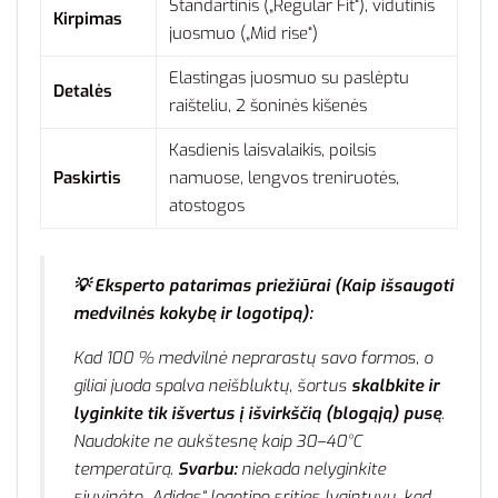
Standartinis („Regular Fit“), vidutinis
Kirpimas
juosmuo („Mid rise“)
Elastingas juosmuo su paslėptu
Detalės
raišteliu, 2 šoninės kišenės
Kasdienis laisvalaikis, poilsis
Paskirtis
namuose, lengvos treniruotės,
atostogos
💡 Eksperto patarimas priežiūrai (Kaip išsaugoti
medvilnės kokybę ir logotipą):
Kad 100 % medvilnė neprarastų savo formos, o
giliai juoda spalva neišbluktų, šortus
skalbkite ir
lyginkite tik išvertus į išvirkščią (blogąją) pusę
.
Naudokite ne aukštesnę kaip 30–40°C
temperatūrą.
Svarbu:
niekada nelyginkite
siuvinėto „Adidas“ logotipo srities lygintuvu, kad