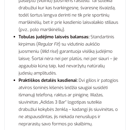
paslėptu (vidiniu) juosmens raišteliu. Tai suteikia
drabužiui kur kas tvarkingesnę, švaresnę išvaizdą,
todėl šortus lengva derinti ne tik prie sportinių
marškinėlių, bet ir prie kasdienio laisvalaikio stiliaus
(pvz., polo marškinėlių).
Tobulas judėjimo laisvės balansas:
Standartinis
kirpimas (
Regular Fit
) su vidutinio aukščio
juosmeniu (
Mid rise
) garantuoja visišką judėjimo
laisvę. Šortai nėra nei per platūs, nei per siauri – jie
apgaubia kūną taip, kad nevaržytų natūralių
judesių amplitudės.
Praktiškos detalės kasdienai:
Dvi gilios ir patogios
atviros šoninės kišenės leidžia saugiai susidėti
išmanųjį telefoną, raktus ar piniginę. Mažas,
siuvinėtas „Adidas 3 Bar“ logotipas suteikia
drabužiui kokybės ženklą – kadangi jis siuvinėtas, o
ne atspausdintas, jis niekada nenusilups ir
neprarastų savo formos po skalbimų.