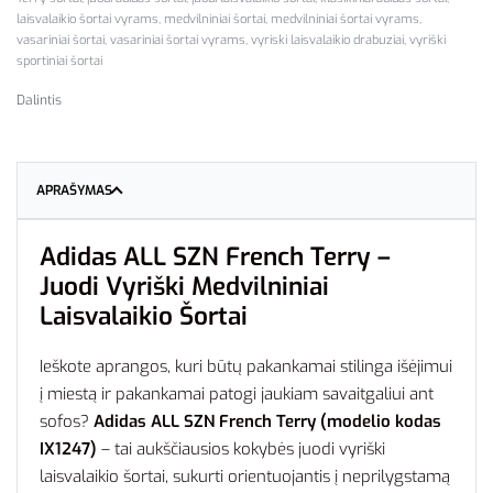
laisvalaikio šortai vyrams
,
medvilniniai šortai
,
medvilniniai šortai vyrams
,
vasariniai šortai
,
vasariniai šortai vyrams
,
vyriski laisvalaikio drabuziai
,
vyriški
sportiniai šortai
Dalintis
APRAŠYMAS
Adidas ALL SZN French Terry –
Juodi Vyriški Medvilniniai
Laisvalaikio Šortai
Ieškote aprangos, kuri būtų pakankamai stilinga išėjimui
į miestą ir pakankamai patogi jaukiam savaitgaliui ant
sofos?
Adidas ALL SZN French Terry (modelio kodas
IX1247)
– tai aukščiausios kokybės juodi vyriški
laisvalaikio šortai, sukurti orientuojantis į neprilygstamą