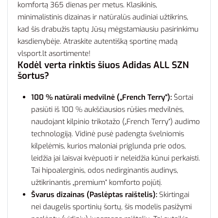
komfortą 365 dienas per metus. Klasikinis,
minimalistinis dizainas ir natūralūs audiniai užtikrins,
kad šis drabužis taptų Jūsų mėgstamiausiu pasirinkimu
kasdienybėje. Atraskite autentišką sportinę madą
vlsport.lt asortimente!
Kodėl verta rinktis šiuos Adidas ALL SZN
šortus?
100 % natūrali medvilnė („French Terry“):
Šortai
pasiūti iš 100 % aukščiausios rūšies medvilnės,
naudojant kilpinio trikotažo („French Terry“) audimo
technologiją. Vidinė pusė padengta švelniomis
kilpelėmis, kurios maloniai priglunda prie odos,
leidžia jai laisvai kvėpuoti ir neleidžia kūnui perkaisti.
Tai hipoalerginis, odos nedirginantis audinys,
užtikrinantis „premium“ komforto pojūtį.
Švarus dizainas (Paslėptas raištelis):
Skirtingai
nei daugelis sportinių šortų, šis modelis pasižymi