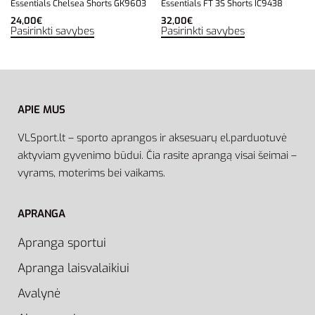
Essentials Chelsea Shorts GK9603
Essentials FT 3S Shorts IC9438
24,00
€
32,00
€
Pasirinkti savybes
Pasirinkti savybes
APIE MUS
VLSport.lt – sporto aprangos ir aksesuarų el.parduotuvė
aktyviam gyvenimo būdui. Čia rasite aprangą visai šeimai –
vyrams, moterims bei vaikams.
APRANGA
Apranga sportui
Apranga laisvalaikiui
Avalynė