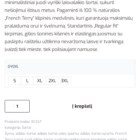
minimalistiniai juodi vyriški laisvalaikio šortai, sukurti
nešiojimui ištisus metus. Pagaminti iš 100 % natūralios
„French Terry“ kilpinės medvilnės, kuri garantuoja maksimalų
pralaidumą orui ir švelnumą. Standartinis „Regular fit“
kirpimas, gilios šoninės kišenės ir elastingas juosmuo su
paslėptu raišteliu užtikrina nevaržomą laisvę ir tvarkingą
įvaizdį tiek mieste, tiek poilsiaujant namuose.
DYDIS
S
L
XL
2XL
3XL
Į krepšelį
IX1247
Kategorija:
Šortai
Žymų:
adidas šortai
,
adidas šortai salės sportui
,
adidas šortai vyrams
,
French
Terry šortai
,
juodi adidas šortai
,
juodi laisvalaikio šortai
,
klasikiniai adidas šortai
,