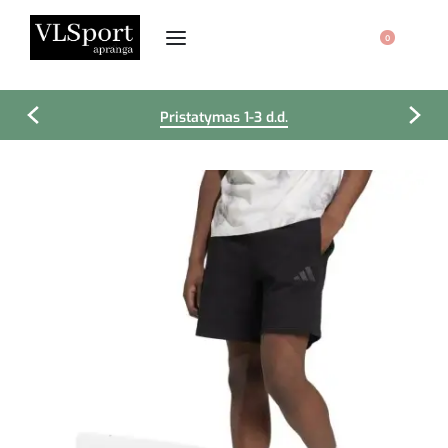
0
Pristatymas 1-3 d.d.