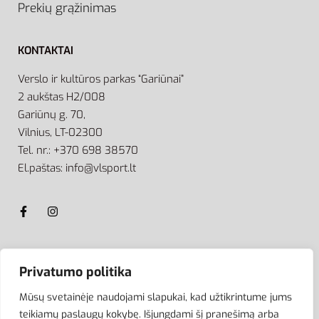
Prekių grąžinimas
KONTAKTAI
Verslo ir kultūros parkas “Gariūnai”
2 aukštas H2/008
Gariūnų g. 70,
Vilnius, LT-02300
Tel. nr.: +370 698 38570
El.paštas: info@vlsport.lt
ATSISKAITYMAS
Privatumo politika
Mūsų svetainėje naudojami slapukai, kad užtikrintume jums
teikiamų paslaugų kokybę. Išjungdami šį pranešimą arba