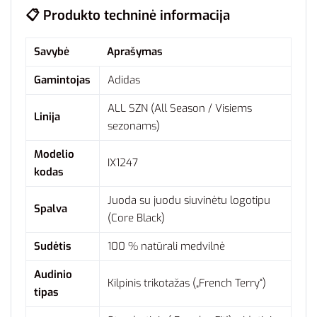
📋 Produkto techninė informacija
Savybė
Aprašymas
Gamintojas
Adidas
ALL SZN (All Season / Visiems
Linija
sezonams)
Modelio
IX1247
kodas
Juoda su juodu siuvinėtu logotipu
Spalva
(Core Black)
Sudėtis
100 % natūrali medvilnė
Audinio
Kilpinis trikotažas („French Terry“)
tipas