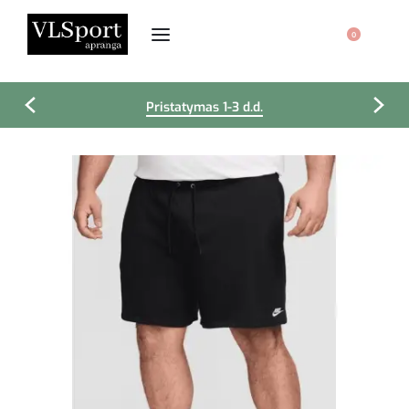
0
Pristatymas 1-3 d.d.