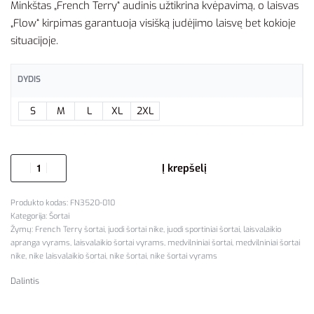
Minkštas „French Terry“ audinis užtikrina kvėpavimą, o laisvas
„Flow“ kirpimas garantuoja visišką judėjimo laisvę bet kokioje
situacijoje.
DYDIS
S
M
L
XL
2XL
Į krepšelį
FN3520-010
Kategorija:
Šortai
Žymų:
French Terry šortai
,
juodi šortai nike
,
juodi sportiniai šortai
,
laisvalaikio
apranga vyrams
,
laisvalaikio šortai vyrams
,
medvilniniai šortai
,
medvilniniai šortai
nike
,
nike laisvalaikio šortai
,
nike šortai
,
nike šortai vyrams
Dalintis