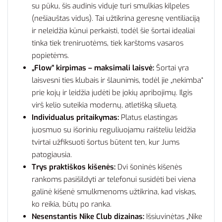
su pūku, šis audinis viduje turi smulkias kilpeles
(nešiauštas vidus). Tai užtikrina geresnę ventiliaciją
ir neleidžia kūnui perkaisti, todėl šie šortai idealiai
tinka tiek treniruotėms, tiek karštoms vasaros
popietėms.
„Flow“ kirpimas – maksimali laisvė:
Šortai yra
laisvesni ties klubais ir šlaunimis, todėl jie „nekimba“
prie kojų ir leidžia judėti be jokių apribojimų. Ilgis
virš kelio suteikia modernų, atletišką siluetą.
Individualus pritaikymas:
Platus elastingas
juosmuo su išoriniu reguliuojamu raišteliu leidžia
tvirtai užfiksuoti šortus būtent ten, kur Jums
patogiausia.
Trys praktiškos kišenės:
Dvi šoninės kišenės
rankoms pasišildyti ar telefonui susidėti bei viena
galinė kišenė smulkmenoms užtikrina, kad viskas,
ko reikia, būtų po ranka.
Nesenstantis Nike Club dizainas:
Išsiuvinėtas „Nike