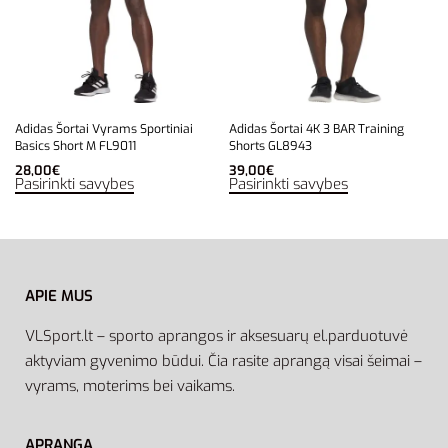
Adidas Šortai Vyrams Sportiniai
Adidas Šortai 4K 3 BAR Training
Basics Short M FL9011
Shorts GL8943
28,00
€
39,00
€
Pasirinkti savybes
Pasirinkti savybes
APIE MUS
VLSport.lt – sporto aprangos ir aksesuarų el.parduotuvė
aktyviam gyvenimo būdui. Čia rasite aprangą visai šeimai –
vyrams, moterims bei vaikams.
APRANGA