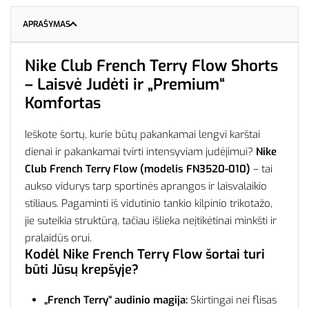
APRAŠYMAS
Nike Club French Terry Flow Shorts
– Laisvė Judėti ir „Premium“
Komfortas
Ieškote šortų, kurie būtų pakankamai lengvi karštai
dienai ir pakankamai tvirti intensyviam judėjimui?
Nike
Club French Terry Flow (modelis FN3520-010)
– tai
aukso vidurys tarp sportinės aprangos ir laisvalaikio
stiliaus. Pagaminti iš vidutinio tankio kilpinio trikotažo,
jie suteikia struktūrą, tačiau išlieka neįtikėtinai minkšti ir
pralaidūs orui.
Kodėl Nike French Terry Flow šortai turi
būti Jūsų krepšyje?
„French Terry“ audinio magija:
Skirtingai nei flisas