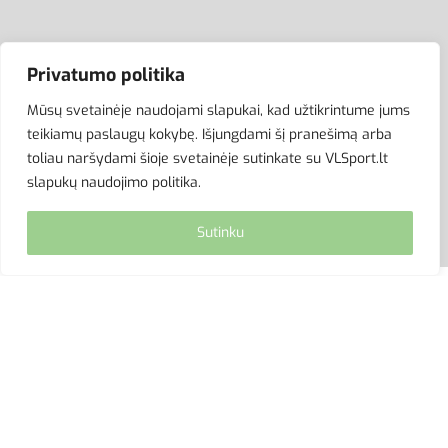
ATSISKAITYMAS
Privatumo politika
Mūsų svetainėje naudojami slapukai, kad užtikrintume jums
teikiamų paslaugų kokybę. Išjungdami šį pranešimą arba
toliau naršydami šioje svetainėje sutinkate su VLSport.lt
slapukų naudojimo politika.
Sutinku
© VLSport. 2026. Visos teisės saugomos.
Kopijuoti, platinti svetainės turinį be autorių sutikimo
griežtai draudžiama.
site by eworks