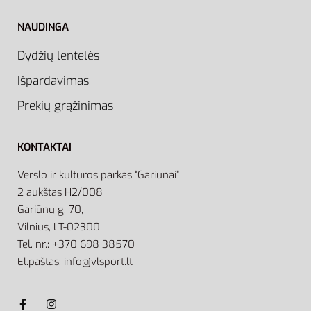
NAUDINGA
Dydžių lentelės
Išpardavimas
Prekių grąžinimas
KONTAKTAI
Verslo ir kultūros parkas “Gariūnai”
2 aukštas H2/008
Gariūnų g. 70,
Vilnius, LT-02300
Tel. nr.: +370 698 38570
El.paštas: info@vlsport.lt