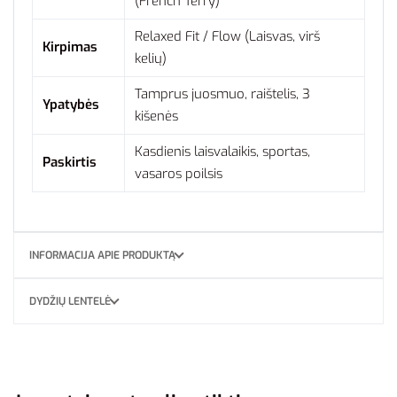
(French Terry)
Relaxed Fit / Flow (Laisvas, virš
Kirpimas
kelių)
Tamprus juosmuo, raištelis, 3
Ypatybės
kišenės
Kasdienis laisvalaikis, sportas,
Paskirtis
vasaros poilsis
INFORMACIJA APIE PRODUKTĄ
DYDŽIŲ LENTELĖ