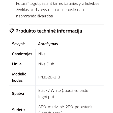
Futura“ logotipas ant kairės šlaunies yra kokybės
ženklas, kuris bėgant laikui nenusitrina ir
nepraranda išvaizdos.
📋 Produkto techninė informacija
Savybė
Aprašymas
Gamintojas
Nike
Linija
Nike Club
Modelio
FN3520-010
kodas
Black / White (Juoda su baltu
Spalva
logotipu)
80% medvilnė, 20% poliesteris
Sudėtis