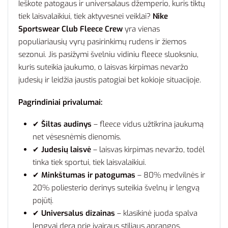
Ieškote patogaus ir universalaus džemperio, kuris tiktų
tiek laisvalaikiui, tiek aktyvesnei veiklai?
Nike
Sportswear Club Fleece Crew
yra vienas
populiariausių vyrų pasirinkimų rudens ir žiemos
sezonui. Jis pasižymi švelniu vidiniu fleece sluoksniu,
kuris suteikia jaukumo, o laisvas kirpimas nevaržo
judesių ir leidžia jaustis patogiai bet kokioje situacijoje.
Pagrindiniai privalumai:
✔
Šiltas audinys
– fleece vidus užtikrina jaukumą
net vėsesnėmis dienomis.
✔
Judesių laisvė
– laisvas kirpimas nevaržo, todėl
tinka tiek sportui, tiek laisvalaikiui.
✔
Minkštumas ir patogumas
– 80% medvilnės ir
20% poliesterio derinys suteikia švelnų ir lengvą
pojūtį.
✔
Universalus dizainas
– klasikinė juoda spalva
lengvai dera prie įvairaus stiliaus aprangos.