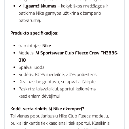
✔
Ilgaamžiškumas
– kokybiškos medžiagos ir
patikima Nike gamyba užtikrina džemperio
patvarumą.
Produkto specifikacijos:
Gamintojas:
Nike
Modelis:
M Sportswear Club Fleece Crew FN3886-
010
Spalva: juoda
Sudėtis: 80% medvilnė, 20% poliesteris
Dizainas: be gobtuvo, su apvalia iškirpte
Paskirtis: laisvalaikiui, sportui, kelionėms,
kasdieniam dėvėjimui
Kodėl verta rinktis šį Nike džemperį?
Tai vienas populiariausių Nike Club Fleece modelių,
puikiai tinkantis tiek kasdienai, tiek sportui. Klasikinis