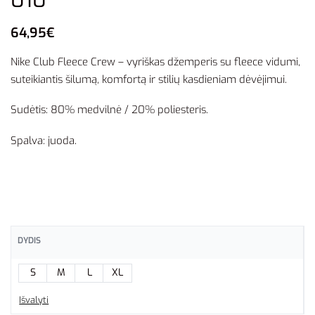
64,95
€
Nike Club Fleece Crew – vyriškas džemperis su fleece vidumi,
suteikiantis šilumą, komfortą ir stilių kasdieniam dėvėjimui.
Sudėtis: 80% medvilnė / 20% poliesteris.
Spalva: juoda.
DYDIS
S
M
L
XL
Išvalyti