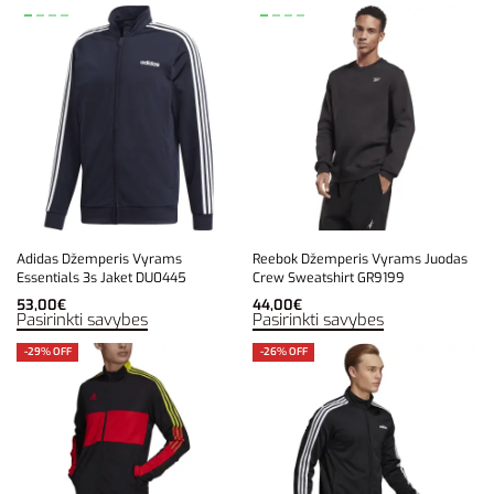
Adidas Džemperis Vyrams
Reebok Džemperis Vyrams Juodas
Essentials 3s Jaket DU0445
Crew Sweatshirt GR9199
53,00
€
44,00
€
Pasirinkti savybes
Pasirinkti savybes
-29% OFF
-26% OFF