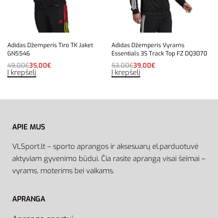
Adidas Džemperis Tiro TK Jaket
Adidas Džemperis Vyrams
GN5546
Essentials 3S Track Top FZ DQ3070
49,00
€
35,00
€
53,00
€
39,00
€
Į krepšelį
Į krepšelį
APIE MUS
VLSport.lt – sporto aprangos ir aksesuarų el.parduotuvė
aktyviam gyvenimo būdui. Čia rasite aprangą visai šeimai –
vyrams, moterims bei vaikams.
APRANGA