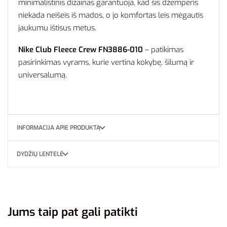
minimalistinis dizainas garantuoja, kad šis džemperis
niekada neišeis iš mados, o jo komfortas leis mėgautis
jaukumu ištisus metus.
Nike Club Fleece Crew FN3886-010
– patikimas
pasirinkimas vyrams, kurie vertina kokybę, šilumą ir
universalumą.
INFORMACIJA APIE PRODUKTĄ
DYDŽIŲ LENTELĖ
Jums taip pat gali patikti