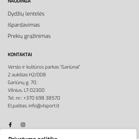
NAUDINGA
Dydžių lentelės
Išpardavimas
Prekių grąžinimas
KONTAKTAI
Verslo ir kultūros parkas “Gariūnai”
2 aukštas H2/008
Gariūnų g. 70,
Vilnius, LT-02300
Tel. nr.: +370 698 38570
El.paštas: info@vlsport.lt