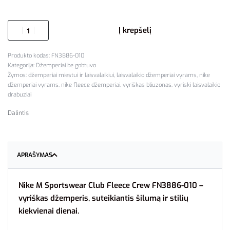
Į krepšelį
FN3886-010
Kategorija:
Džemperiai be gobtuvo
Žymos:
džemperiai miestui ir laisvalaikiui
,
laisvalaikio džemperiai vyrams
,
nike
džemperiai vyrams
,
nike fleece džemperiai
,
vyriškas bliuzonas
,
vyriski laisvalaikio
drabuziai
Dalintis
APRAŠYMAS
Nike M Sportswear Club Fleece Crew FN3886-010 –
vyriškas džemperis, suteikiantis šilumą ir stilių
kiekvienai dienai.