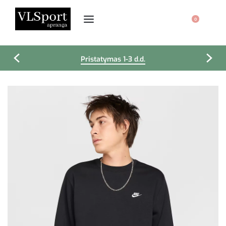
0
Pristatymas 1-3 d.d.