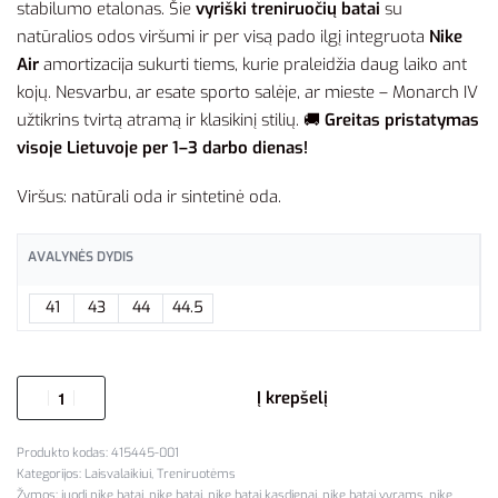
stabilumo etalonas. Šie
vyriški treniruočių batai
su
natūralios odos viršumi ir per visą pado ilgį integruota
Nike
Air
amortizacija sukurti tiems, kurie praleidžia daug laiko ant
kojų. Nesvarbu, ar esate sporto salėje, ar mieste – Monarch IV
užtikrins tvirtą atramą ir klasikinį stilių. 🚚
Greitas pristatymas
visoje Lietuvoje per 1–3 darbo dienas!
Viršus: natūrali oda ir sintetinė oda.
AVALYNĖS DYDIS
41
43
44
44.5
Į krepšelį
415445-001
Kategorijos:
Laisvalaikiui
,
Treniruotėms
Žymos:
juodi nike batai
,
nike batai
,
nike batai kasdienai
,
nike batai vyrams
,
nike