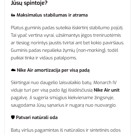
Jūsų spintoje?
👟 Maksimalus stabilumas ir atrama
Platus guminis padas suteikia išskirtinį stabilumo pojūtį.
Tai ypač vertina vyrai, užsiimantys jėgos treniruotėmis
ar tiesiog norintys jaustis tvirtai ant bet kokio paviršiaus.
Guminis padas nepalieka žymių (
non-marking
), todėl
puikiai tinka ir vidaus patalpoms.
☁️ Nike Air amortizacija per visą padą
Skirtingai nuo daugelio laisvalaikio batų, Monarch IV
viduje turi per visą pado ilgį išsidėsčiusią
Nike Air unit
pagalvę. Ji sugeria smūgius kiekviename žingsnyje,
saugodama Jūsų sąnarius ir nugarą nuo nuovargio.
🛡️ Patvari natūrali oda
Batų viršus pagamintas iš natūralios ir sintetinės odos