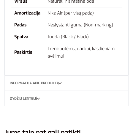
Viršus
Natūrali ir sintetinė oda
Amortizacija
Nike Air (per visą padą)
Padas
Neslystanti guma (Non-marking)
Spalva
Juoda (Black / Black)
Treniruotėms, darbui, kasdieniam
Paskirtis
avėjimui
INFORMACIJA APIE PRODUKTĄ
DYDŽIŲ LENTELĖ
Jums taip pat gali patikti