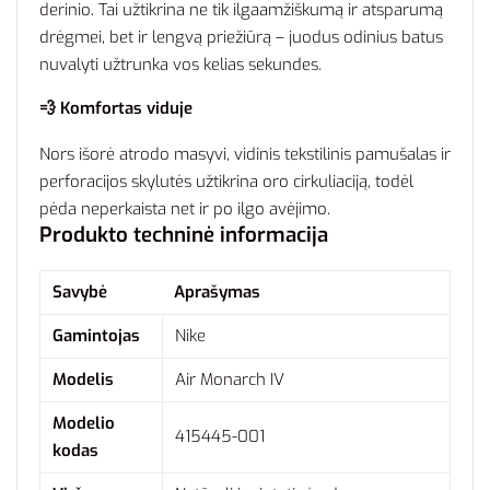
derinio. Tai užtikrina ne tik ilgaamžiškumą ir atsparumą
drėgmei, bet ir lengvą priežiūrą – juodus odinius batus
nuvalyti užtrunka vos kelias sekundes.
💨 Komfortas viduje
Nors išorė atrodo masyvi, vidinis tekstilinis pamušalas ir
perforacijos skylutės užtikrina oro cirkuliaciją, todėl
pėda neperkaista net ir po ilgo avėjimo.
Produkto techninė informacija
Savybė
Aprašymas
Gamintojas
Nike
Modelis
Air Monarch IV
Modelio
415445-001
kodas