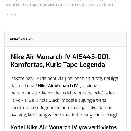
bateliai
,
nike kedai
,
sportiniai bateliai vyrams
,
treniruočių batai
,
vyriški kedai
Dalintis
APRAŠYMAS
Nike Air Monarch IV 415445-001:
Komfortas, Kuris Tapo Legenda
Ieškote batų, kurie nenuviltų nei per treniruotę, nei ilgą
darbo dieną?
Nike Air Monarch IV
yra vienas
perkamiausių Nike modelių dėl paprastos priežasties –
jie veikia. Šis „Triple Black“ modelis sujungia tvirtą
konstrukciją su legendine amortizacija, sukurdamas
avalynę, kurią lengva prižiūrėti ir dar lengviau pamėgti.
Kodėl Nike Air Monarch IV yra verti vietos