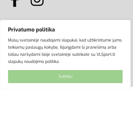
ATSISKAITYMAS
Privatumo politika
Mūsų svetainėje naudojami slapukai, kad užtikrintume jums
teikiamų paslaugų kokybę. Išjungdami šį pranešimą arba
toliau naršydami šioje svetainėje sutinkate su VLSport.lt
slapukų naudojimo politika.
Sutinku
© VLSport. 2026. Visos teisės saugomos.
Kopijuoti, platinti svetainės turinį be autorių sutikimo
griežtai draudžiama.
site by eworks