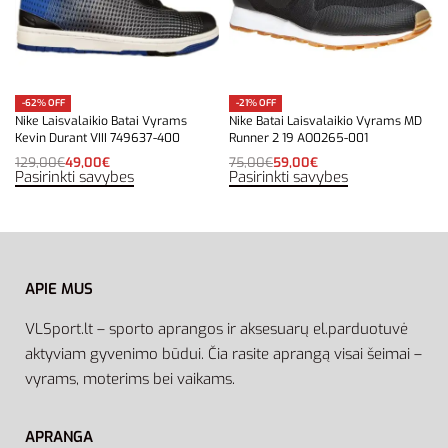
-62% OFF
-21% OFF
Nike Laisvalaikio Batai Vyrams
Nike Batai Laisvalaikio Vyrams MD
Kevin Durant VIII 749637-400
Runner 2 19 AO0265-001
129,00
€
49,00
€
75,00
€
59,00
€
Pasirinkti savybes
Pasirinkti savybes
APIE MUS
VLSport.lt – sporto aprangos ir aksesuarų el.parduotuvė
aktyviam gyvenimo būdui. Čia rasite aprangą visai šeimai –
vyrams, moterims bei vaikams.
APRANGA