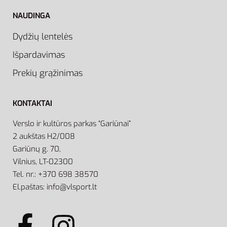
NAUDINGA
Dydžių lentelės
Išpardavimas
Prekių grąžinimas
KONTAKTAI
Verslo ir kultūros parkas “Gariūnai”
2 aukštas H2/008
Gariūnų g. 70,
Vilnius, LT-02300
Tel. nr.: +370 698 38570
El.paštas: info@vlsport.lt