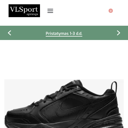
0
Pristatymas 1-3 d.d.