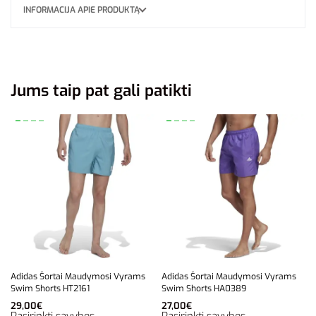
INFORMACIJA APIE PRODUKTĄ
Jums taip pat gali patikti
Adidas Šortai Maudymosi Vyrams
Adidas Šortai Maudymosi Vyrams
Swim Shorts HT2161
Swim Shorts HA0389
29,00
€
27,00
€
Pasirinkti savybes
Pasirinkti savybes