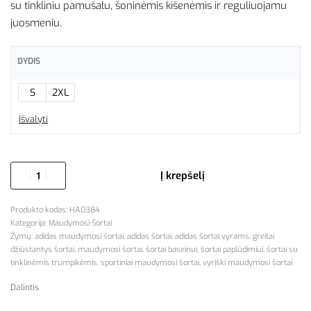
su tinkliniu pamušalu, šoninėmis kišenėmis ir reguliuojamu
juosmeniu.
DYDIS
S
2XL
Išvalyti
Į krepšelį
HA0384
Kategorija:
Maudymosi Šortai
Žymų:
adidas maudymosi šortai
,
adidas šortai
,
adidas šortai vyrams
,
greitai
džiūstantys šortai
,
maudymosi šortai
,
šortai baseinui
,
šortai paplūdimiui
,
šortai su
tinklinėmis trumpikėmis
,
sportiniai maudymosi šortai
,
vyriški maudymosi šortai
Dalintis