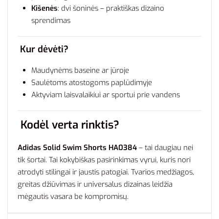
Kišenės
: dvi šoninės – praktiškas dizaino
sprendimas
Kur dėvėti?
Maudynėms baseine ar jūroje
Saulėtoms atostogoms paplūdimyje
Aktyviam laisvalaikiui ar sportui prie vandens
Kodėl verta rinktis?
Adidas Solid Swim Shorts HA0384
– tai daugiau nei
tik šortai. Tai kokybiškas pasirinkimas vyrui, kuris nori
atrodyti stilingai ir jaustis patogiai. Tvarios medžiagos,
greitas džiūvimas ir universalus dizainas leidžia
mėgautis vasara be kompromisų.