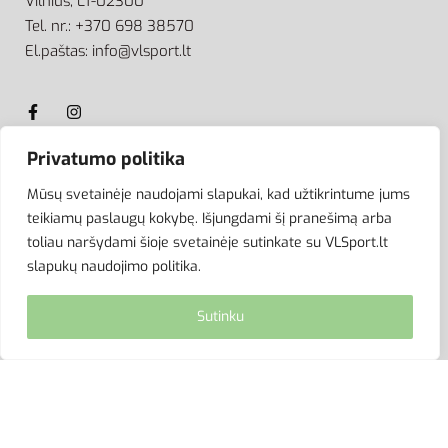
Vilnius, LT-02300
Tel. nr.: +370 698 38570
El.paštas: info@vlsport.lt
Privatumo politika
ATSISKAITYMAS
Mūsų svetainėje naudojami slapukai, kad užtikrintume jums
teikiamų paslaugų kokybę. Išjungdami šį pranešimą arba
toliau naršydami šioje svetainėje sutinkate su VLSport.lt
slapukų naudojimo politika.
Sutinku
© VLSport. 2026. Visos teisės saugomos.