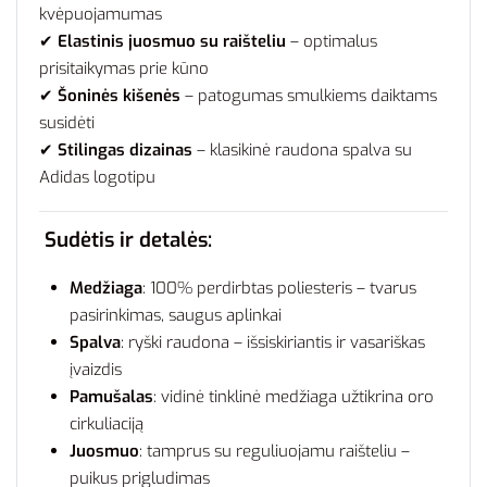
kvėpuojamumas
✔
Elastinis juosmuo su raišteliu
– optimalus
prisitaikymas prie kūno
✔
Šoninės kišenės
– patogumas smulkiems daiktams
susidėti
✔
Stilingas dizainas
– klasikinė raudona spalva su
Adidas logotipu
Sudėtis ir detalės:
Medžiaga
: 100% perdirbtas poliesteris – tvarus
pasirinkimas, saugus aplinkai
Spalva
: ryški raudona – išsiskiriantis ir vasariškas
įvaizdis
Pamušalas
: vidinė tinklinė medžiaga užtikrina oro
cirkuliaciją
Juosmuo
: tamprus su reguliuojamu raišteliu –
puikus prigludimas