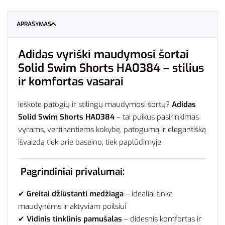
APRAŠYMAS
Adidas vyriški maudymosi šortai
Solid Swim Shorts HA0384 – stilius
ir komfortas vasarai
Ieškote patogių ir stilingų maudymosi šortų?
Adidas
Solid Swim Shorts HA0384
– tai puikus pasirinkimas
vyrams, vertinantiems kokybę, patogumą ir elegantišką
išvaizdą tiek prie baseino, tiek paplūdimyje.
Pagrindiniai privalumai:
✔
Greitai džiūstanti medžiaga
– idealiai tinka
maudynėms ir aktyviam poilsiui
✔
Vidinis tinklinis pamušalas
– didesnis komfortas ir