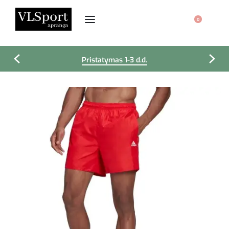
0
Pristatymas 1-3 d.d.