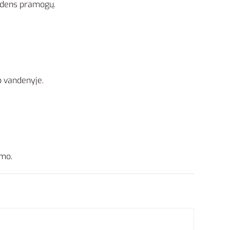
andens pramogų.
o vandenyje.
umo.