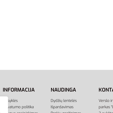
L
XL
S
2XL
Šortai Maudymosi Swim
Adidas Šortai Vyrams
HT2162
Maudymosi Swim Shorts
HA0384
ti savybes
27,00
€
Pasirinkti savybes
INFORMACIJA
NAUDINGA
KONT
Taisyklės
Dydžių lentelės
Verslo i
Privatumo politika
Išpardavimas
parkas “