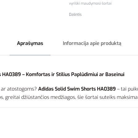
vyriški maudymosi šortai
Dalintis
Aprašymas
Informacija apie produktą
 HA0389 – Komfortas ir Stilius Paplūdimiui ar Baseinui
ai ar atostogoms?
Adidas Solid Swim Shorts HA0389
– tai pui
os, greitai džiūstančios medžiagos, šie šortai suteiks maksimalų