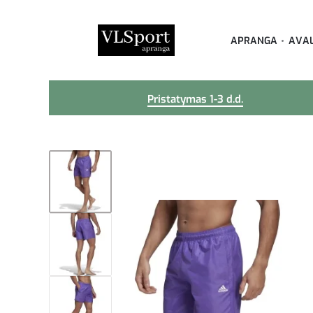
APRANGA
AVA
Pristatymas 1-3 d.d.