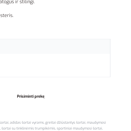
togūs ir stilingi.
steris.
Prisiminti prekę
šortai
,
adidas šortai vyrams
,
greitai džiūstantys šortai
,
maudymosi
,
šortai su tinklinėmis trumpikėmis
,
sportiniai maudymosi šortai
,