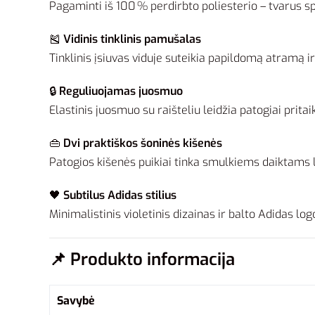
Pagaminti iš 100 % perdirbto poliesterio – tvarus 
🎽
Vidinis tinklinis pamušalas
Tinklinis įsiuvas viduje suteikia papildomą atramą i
🔒
Reguliuojamas juosmuo
Elastinis juosmuo su raišteliu leidžia patogiai prit
👜
Dvi praktiškos šoninės kišenės
Patogios kišenės puikiai tinka smulkiems daiktams l
🖤
Subtilus Adidas stilius
Minimalistinis violetinis dizainas ir balto Adidas l
📌
Produkto informacija
Savybė