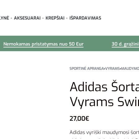
LYNĖ
AKSESUARAI
KREPŠIAI
IŠPARDAVIMAS
Nemokamas pristatymas nuo 50 Eur
30 d. grąžin
SPORTINĖ APRANGA
›
VYRAMS
›
MAUDYMOS
Adidas Šort
Vyrams Swi
27,00
€
Adidas vyriški maudymosi šort