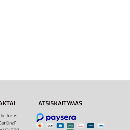
S
Adidas Šortai Maudymosi Swim
Check Shorts AJ5558
35,00
€
24,00
€
-31% OFF
Į krepšelį
AKTAI
ATSISKAITYMAS
r kultūros
Gariūnai”