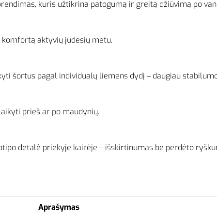
sprendimas, kuris užtikrina patogumą ir greitą džiūvimą po v
r komfortą aktyvių judesių metu.
aikyti šortus pagal individualų liemens dydį – daugiau stabilum
aikyti prieš ar po maudynių.
ogotipo detalė priekyje kairėje – išskirtinumas be perdėto ryšk
Aprašymas