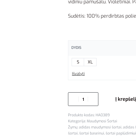
vidiniu pamušalu. Violetiniai. Pa
Sudėtis: 100% perdirbtas polie
DYDIS
S
XL
Išvalyti
Į krepšelį
HA0389
Kategorija:
Maudymosi Šortai
Žymų:
adidas maudymosi šortai
,
adidas 
šortai
,
šortai baseinui
,
šortai paplūdimiui