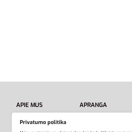
S
M
S
L
2XL
Adidas 
Adidas Šortai Maudymosi
Shorts 
Vyrams Swim Shorts HT2161
29,00
€
29,00
€
Pasirink
Pasirinkti savybes
APIE MUS
APRANGA
VLSport.lt – sporto
Apranga sportui
Privatumo politika
aprangos ir aksesuarų
Apranga laisvalaikiui