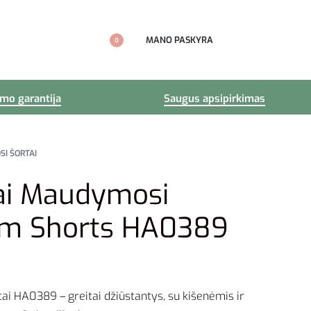
MANO PASKYRA
0
imo garantija
Saugus apsipirkimas
I ŠORTAI
ai Maudymosi
m Shorts HA0389
ai HA0389 – greitai džiūstantys, su kišenėmis ir