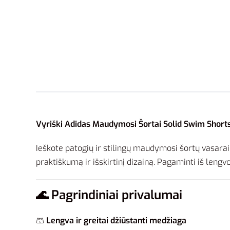
Vyriški Adidas Maudymosi Šortai Solid Swim Shorts
Ieškote patogių ir stilingų maudymosi šortų vasar
praktiškumą ir išskirtinį dizainą. Pagaminti iš lengv
🌊
Pagrindiniai privalumai
🩳
Lengva ir greitai džiūstanti medžiaga