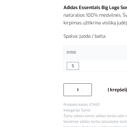
Adidas Essentials Big Logo So
natūralios 100% medvilnės. Šv
kirpimas užtikrina visišką jud
Spalva: juoda / balta.
DYDIS
S
Į krepšelį
IC9401
Kategorija:
Šortai
Žymų:
adidas šortai
,
adidas šortai salės 
klasikiniai adidas šortai
,
laisvalaikio šor