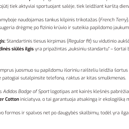
pojūtį tiek aktyviai sportuojant salėje, tiek leidžiant karštą die
myboje naudojamas tankus kilpinis trikotažas (
French Terry
)
i sugeria drėgmę po fizinio krūvio ir suteikia papildomo jauku
is:
Standartinis tiesus kirpimas (
Regular fit
) su vidutinio aukš
inės siūlės ilgis
yra pripažintas „auksiniu standartu“ – šortai ba
mprus juosmuo su papildomu išoriniu raišteliu leidžia šortus ide
se patogiai sutalpinsite telefoną, raktus ar kitas smulkmenas.
is
Adidas Badge of Sport
logotipas ant kairės klešnės pabrėžia
er Cotton
iniciatyva, o tai garantuoja atsakingą ir ekologišką 
 formos ir spalvos net po daugybės skalbimų, todėl yra ilgalai