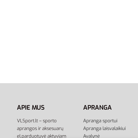
2XL
S
M
Adidas 
Adidas Šortai Vyrams Juodi
Chelsea
Medvilniniai FeelComfy Shorts
HE1815
24,00
€
19
Į krepšel
43,00
€
Pasirinkti savybes
APIE MUS
APRANGA
VLSport.lt – sporto
Apranga sportui
aprangos ir aksesuarų
Apranga laisvalaikiui
el.parduotuvė aktyviam
Avalynė