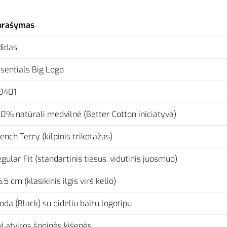
prašymas
didas
sentials Big Logo
C9401
0% natūrali medvilnė (Better Cotton iniciatyva)
ench Terry (kilpinis trikotažas)
gular Fit (standartinis tiesus, vidutinis juosmuo)
.5 cm (klasikinis ilgis virš kelio)
oda (Black) su dideliu baltu logotipu
i atviros šoninės kišenės