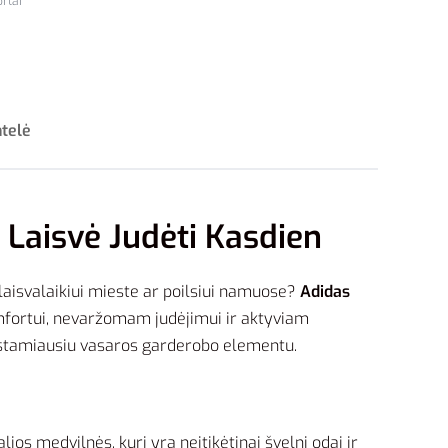
ortai
ntelė
r Laisvė Judėti Kasdien
m laisvalaikiui mieste ar poilsiui namuose?
Adidas
komfortui, nevaržomam judėjimui ir aktyviam
ėgstamiausiu vasaros garderobo elementu.
os medvilnės, kuri yra neįtikėtinai švelni odai ir