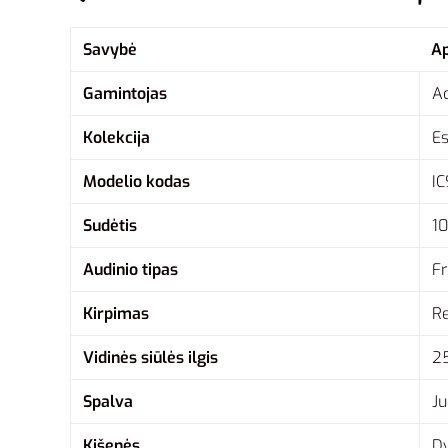
Savybė
A
Gamintojas
A
Kolekcija
Es
Modelio kodas
I
Sudėtis
10
Audinio tipas
Fr
Kirpimas
Re
Vidinės siūlės ilgis
25
Spalva
Ju
Kišenės
Dv