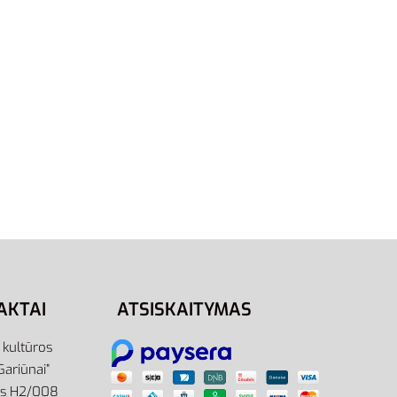
GK9603
24,00
€
Pasirinkti savybes
 shorts
AKTAI
ATSISKAITYMAS
r kultūros
Gariūnai”
as H2/008