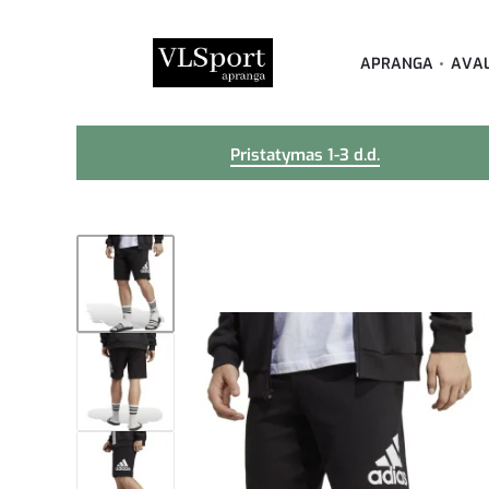
APRANGA
AVA
Pristatymas 1-3 d.d.