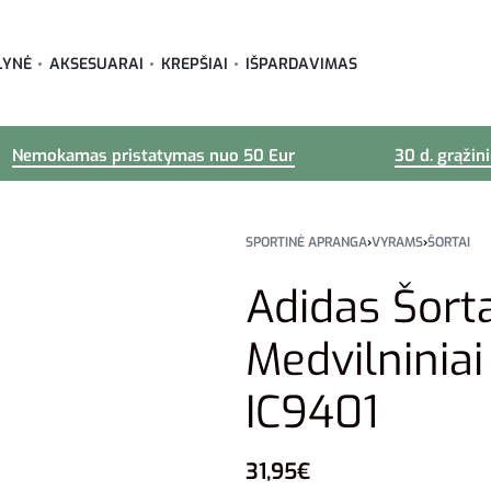
LYNĖ
AKSESUARAI
KREPŠIAI
IŠPARDAVIMAS
Nemokamas pristatymas nuo 50 Eur
30 d. grąžin
SPORTINĖ APRANGA
›
VYRAMS
›
ŠORTAI
Adidas Šort
Medvilniniai
IC9401
31,95
€