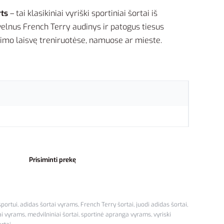
rts
– tai klasikiniai vyriški sportiniai šortai iš
elnus French Terry audinys ir patogus tiesus
ėjimo laisvę treniruotėse, namuose ar mieste.
Prisiminti prekę
sportui
,
adidas šortai vyrams
,
French Terry šortai
,
juodi adidas šortai
,
tai vyrams
,
medvilniniai šortai
,
sportinė apranga vyrams
,
vyriski