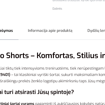
laisvalaikio drabuziai
,
vyriški sportiniai š
Dalintis
ašymas
Informacija apie produktą
Dydžių le
 Shorts – Komfortas, Stilius i
ealiai tiktų tiek intensyvioms treniruotėms, tiek nerūpestinga
C9401)
– tai klasikiniai vyriški šortai, sukurti maksimaliam 
 išraiškingu prekės ženklo logotipu akimirksniu taps Jūsų m
i turi atsirasti Jūsų spintoje?
tiniai šortai vyrams
pagaminti iš aukščiausios kokybės natūrali