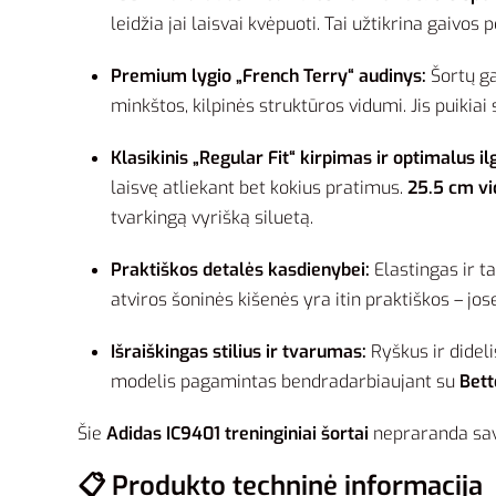
leidžia jai laisvai kvėpuoti. Tai užtikrina gaivos 
Premium lygio „French Terry“ audinys:
Šortų ga
minkštos, kilpinės struktūros vidumi. Jis puikia
Klasikinis „Regular Fit“ kirpimas ir optimalus ilg
laisvę atliekant bet kokius pratimus.
25.5 cm vid
tvarkingą vyrišką siluetą.
Praktiškos detalės kasdienybei:
Elastingas ir ta
atviros šoninės kišenės yra itin praktiškos – jo
Išraiškingas stilius ir tvarumas:
Ryškus ir didel
modelis pagamintas bendradarbiaujant su
Bett
Šie
Adidas IC9401 treninginiai šortai
nepraranda savo
📋 Produkto techninė informacija