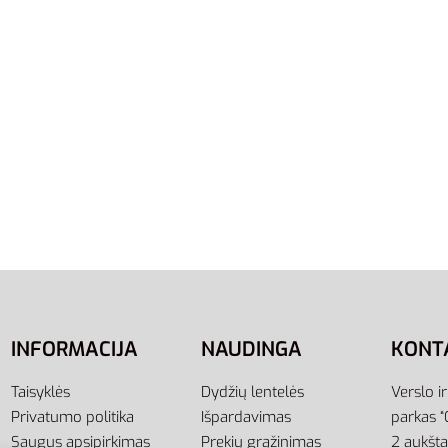
S
XL
Šortai Sportiniai Vyrams
Adidas šortai ess Chelsea
 Shorts DU0375
EI9776
,00
€
24,00
€
17,00
€
-21% OFF
-29% OFF
į
Pasirinkti savybes
INFORMACIJA
NAUDINGA
KONT
Taisyklės
Dydžių lentelės
Verslo i
Privatumo politika
Išpardavimas
parkas “
Saugus apsipirkimas
Prekių grąžinimas
2 aukšt