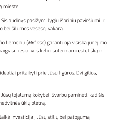
ną mieste.
. Šis audinys pasižymi lygiu išoriniu paviršiumi ir
mo bei šilumos vėsesnį vakarą.
čio liemeniu (
Mid rise
) garantuoja visišką judėjimo
igiasi tiesiai virš kelių, suteikdami estetišką ir
aliai pritaikyti prie Jūsų figūros. Dvi gilios,
 Jūsų lojalumą kokybei. Svarbu paminėti, kad šis
medvilnės ūkių plėtrą.
kė investicija į Jūsų stilių bei patogumą.