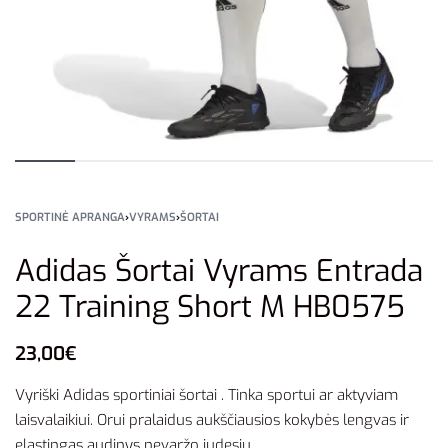
SPORTINĖ APRANGA
›
VYRAMS
›
ŠORTAI
Adidas Šortai Vyrams Entrada
22 Training Short M HB0575
23,00
€
Vyriški Adidas sportiniai šortai . Tinka sportui ar aktyviam
laisvalaikiui. Orui pralaidus aukščiausios kokybės lengvas ir
elastingas audinys nevaržo judesių.