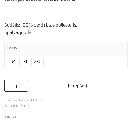
Sudėtis: 100% perdirbtas poliesteris.
Spalva: juoda.
DYDIS
M
XL
2XL
Į krepšelį
HB0575
Kategorija:
Šortai
Dalintis