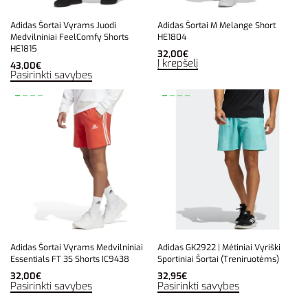
Adidas Šortai Vyrams Juodi
Adidas Šortai M Melange Short
Medvilniniai FeelComfy Shorts
HE1804
HE1815
32,00
€
Į krepšelį
43,00
€
Pasirinkti savybes
Adidas Šortai Vyrams Medvilniniai
Adidas GK2922 | Mėtiniai Vyriški
Essentials FT 3S Shorts IC9438
Sportiniai Šortai (Treniruotėms)
32,00
€
32,95
€
Pasirinkti savybes
Pasirinkti savybes