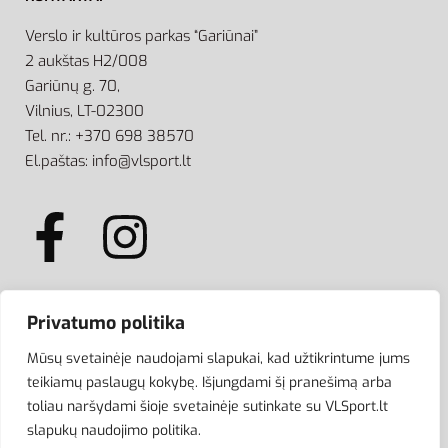
Verslo ir kultūros parkas “Gariūnai”
2 aukštas H2/008
Gariūnų g. 70,
Vilnius, LT-02300
Tel. nr.: +370 698 38570
El.paštas: info@vlsport.lt
Privatumo politika
ATSISKAITYMAS
Mūsų svetainėje naudojami slapukai, kad užtikrintume jums
teikiamų paslaugų kokybę. Išjungdami šį pranešimą arba
toliau naršydami šioje svetainėje sutinkate su VLSport.lt
slapukų naudojimo politika.