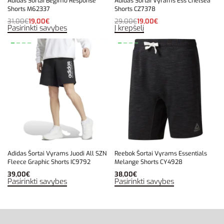
Adidas Šortai Bėgimo Response
Adidas Šortai Vyrams Ess Chelsea
Shorts M62337
Shorts CZ7378
31,00
€
19,00
€
29,00
€
19,00
€
Pasirinkti savybes
Į krepšelį
Adidas Šortai Vyrams Juodi All SZN
Reebok Šortai Vyrams Essentials
Fleece Graphic Shorts IC9792
Melange Shorts CY4928
39,00
€
38,00
€
Pasirinkti savybes
Pasirinkti savybes