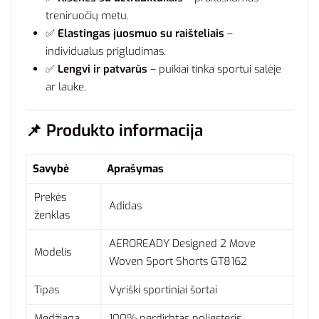
treniruočių metu.
✅
Elastingas juosmuo su raišteliais
–
individualus prigludimas.
✅
Lengvi ir patvarūs
– puikiai tinka sportui salėje
ar lauke.
📌
Produkto informacija
Savybė
Aprašymas
Prekės
Adidas
ženklas
AEROREADY Designed 2 Move
Modelis
Woven Sport Shorts GT8162
Tipas
Vyriški sportiniai šortai
Medžiaga
100% perdirbtas poliesteris