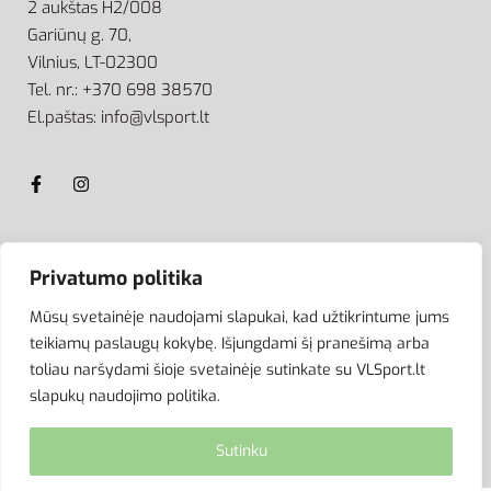
2 aukštas H2/008
Gariūnų g. 70,
Vilnius, LT-02300
Tel. nr.: +370 698 38570
El.paštas: info@vlsport.lt
ATSISKAITYMAS
Privatumo politika
Mūsų svetainėje naudojami slapukai, kad užtikrintume jums
teikiamų paslaugų kokybę. Išjungdami šį pranešimą arba
toliau naršydami šioje svetainėje sutinkate su VLSport.lt
slapukų naudojimo politika.
Sutinku