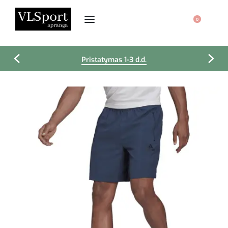
0
Pristatymas 1-3 d.d.