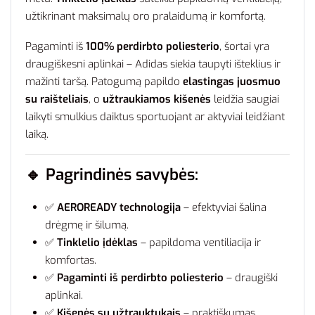
užtikrinant maksimalų oro pralaidumą ir komfortą.
Pagaminti iš
100% perdirbto poliesterio
, šortai yra
draugiškesni aplinkai – Adidas siekia taupyti išteklius ir
mažinti taršą. Patogumą papildo
elastingas juosmuo
su raišteliais
, o
užtraukiamos kišenės
leidžia saugiai
laikyti smulkius daiktus sportuojant ar aktyviai leidžiant
laiką.
🔹
Pagrindinės savybės:
✅
AEROREADY technologija
– efektyviai šalina
drėgmę ir šilumą.
✅
Tinklelio įdėklas
– papildoma ventiliacija ir
komfortas.
✅
Pagaminti iš perdirbto poliesterio
– draugiški
aplinkai.
✅
Kišenės su užtrauktukais
– praktiškumas