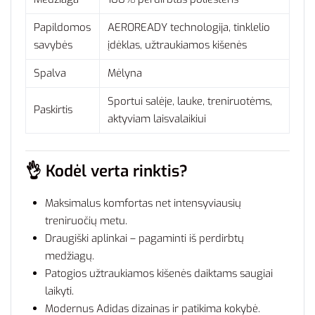
Papildomos
AEROREADY technologija, tinklelio
savybės
įdėklas, užtraukiamos kišenės
Spalva
Mėlyna
Sportui salėje, lauke, treniruotėms,
Paskirtis
aktyviam laisvalaikiui
👌
Kodėl verta rinktis?
Maksimalus komfortas net intensyviausių
treniruočių metu.
Draugiški aplinkai – pagaminti iš perdirbtų
medžiagų.
Patogios užtraukiamos kišenės daiktams saugiai
laikyti.
Modernus Adidas dizainas ir patikima kokybė.