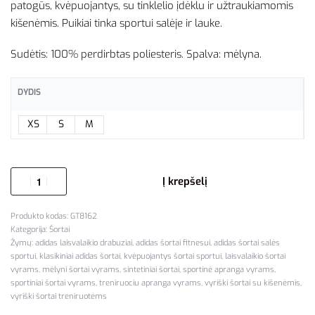
patogūs, kvėpuojantys, su tinklelio įdėklu ir užtraukiamomis
kišenėmis. Puikiai tinka sportui salėje ir lauke.
Sudėtis: 100% perdirbtas poliesteris. Spalva: mėlyna.
DYDIS
XS
S
M
Į krepšelį
GT8162
Kategorija:
Šortai
Žymų:
adidas laisvalaikio drabuziai
,
adidas šortai fitnesui
,
adidas šortai salės
sportui
,
klasikiniai adidas šortai
,
kvėpuojantys šortai sportui
,
laisvalaikio šortai
vyrams
,
mėlyni šortai vyrams
,
sintetiniai šortai
,
sportinė apranga vyrams
,
sportiniai šortai vyrams
,
treniruociu apranga vyrams
,
vyriški šortai su kišenėmis
,
vyriški šortai treniruotėms