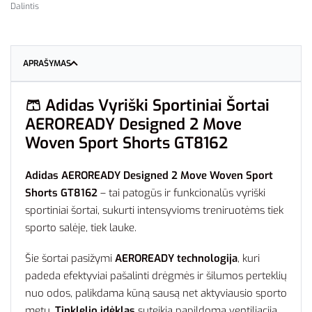
Dalintis
APRAŠYMAS
🩳
Adidas Vyriški Sportiniai Šortai
AEROREADY Designed 2 Move
Woven Sport Shorts GT8162
Adidas AEROREADY Designed 2 Move Woven Sport
Shorts GT8162
– tai patogūs ir funkcionalūs vyriški
sportiniai šortai, sukurti intensyvioms treniruotėms tiek
sporto salėje, tiek lauke.
Šie šortai pasižymi
AEROREADY technologija
, kuri
padeda efektyviai pašalinti drėgmės ir šilumos perteklių
nuo odos, palikdama kūną sausą net aktyviausio sporto
metu.
Tinklelio įdėklas
suteikia papildomą ventiliaciją,