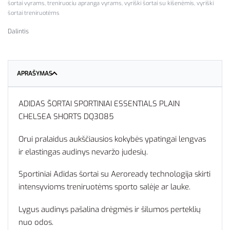
šortai vyrams
,
treniruociu apranga vyrams
,
vyriški šortai su kišenėmis
,
vyriški
šortai treniruotėms
Dalintis
APRAŠYMAS
ADIDAS ŠORTAI SPORTINIAI ESSENTIALS PLAIN
CHELSEA SHORTS DQ3085
Orui pralaidus aukščiausios kokybės ypatingai lengvas
ir elastingas audinys nevaržo judesių.
Sportiniai Adidas šortai su Aeroready technologija skirti
intensyvioms treniruotėms sporto salėje ar lauke.
Lygus audinys pašalina drėgmės ir šilumos perteklių
nuo odos.