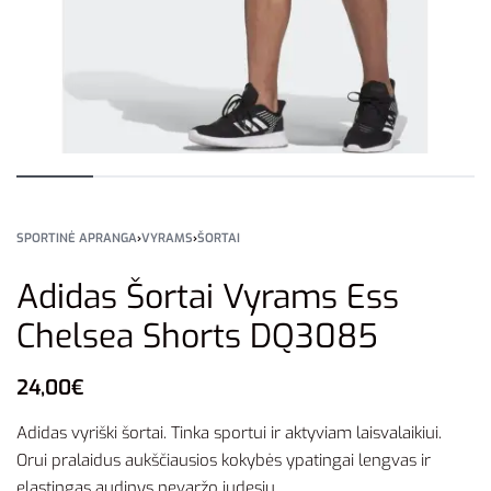
SPORTINĖ APRANGA
›
VYRAMS
›
ŠORTAI
Adidas Šortai Vyrams Ess
Chelsea Shorts DQ3085
24,00
€
Adidas vyriški šortai. Tinka sportui ir aktyviam laisvalaikiui.
Orui pralaidus aukščiausios kokybės ypatingai lengvas ir
elastingas audinys nevaržo judesių.