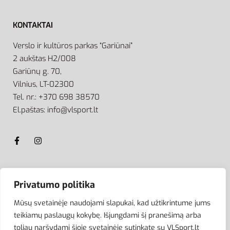
KONTAKTAI
Verslo ir kultūros parkas “Gariūnai”
2 aukštas H2/008
Gariūnų g. 70,
Vilnius, LT-02300
Tel. nr.: +370 698 38570
El.paštas: info@vlsport.lt
ATSISKAITYMAS
Privatumo politika
Mūsų svetainėje naudojami slapukai, kad užtikrintume jums
teikiamų paslaugų kokybę. Išjungdami šį pranešimą arba
toliau naršydami šioje svetainėje sutinkate su VLSport.lt