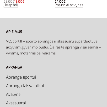
29,00
€
19,00
€
24,00
€
Į krepšelį
Pasirinkti savybes
APIE MUS
VLSport.lt – sporto aprangos ir aksesuarų el.parduotuvė
aktyviam gyvenimo būdui. Čia rasite aprangą visai šeimai –
vyrams, moterims bei vaikams.
APRANGA
Apranga sportui
Apranga laisvalaikiui
Avalynė
Aksesuarai