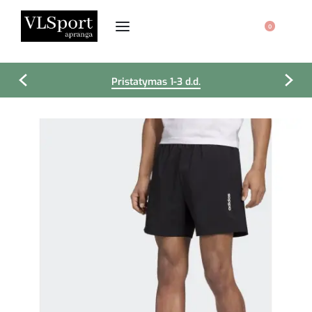
0
Pristatymas 1-3 d.d.