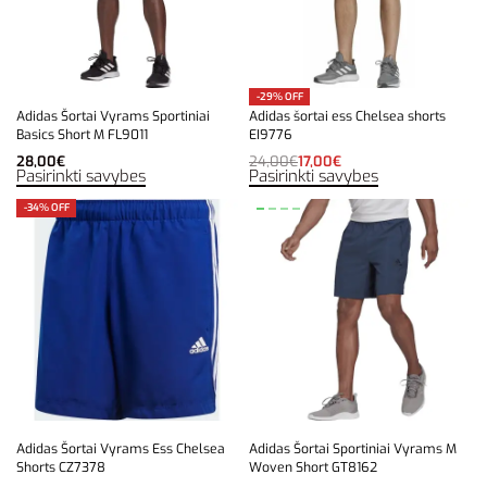
-29% OFF
Adidas Šortai Vyrams Sportiniai
Adidas šortai ess Chelsea shorts
Basics Short M FL9011
EI9776
28,00
€
24,00
€
17,00
€
Pasirinkti savybes
Pasirinkti savybes
-34% OFF
Adidas Šortai Vyrams Ess Chelsea
Adidas Šortai Sportiniai Vyrams M
Shorts CZ7378
Woven Short GT8162