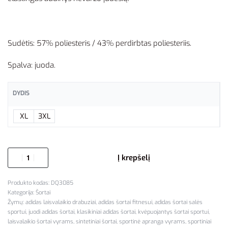
Sudėtis: 57% poliesteris / 43% perdirbtas poliesteriis.
Spalva: juoda.
DYDIS
XL
3XL
Į krepšelį
DQ3085
Kategorija:
Šortai
Žymų:
adidas laisvalaikio drabuziai
,
adidas šortai fitnesui
,
adidas šortai salės
sportui
,
juodi adidas šortai
,
klasikiniai adidas šortai
,
kvėpuojantys šortai sportui
,
laisvalaikio šortai vyrams
,
sintetiniai šortai
,
sportinė apranga vyrams
,
sportiniai