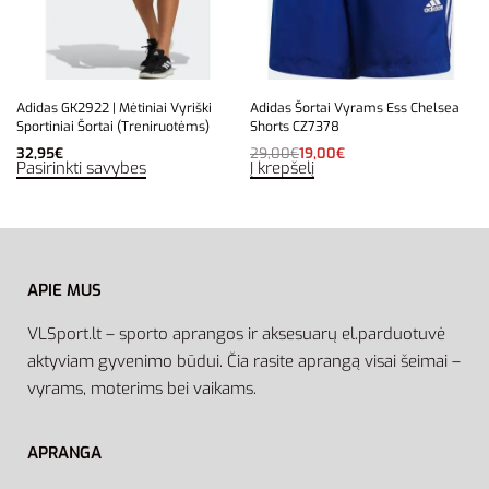
Adidas GK2922 | Mėtiniai Vyriški
Adidas Šortai Vyrams Ess Chelsea
Sportiniai Šortai (Treniruotėms)
Shorts CZ7378
32,95
€
29,00
€
19,00
€
Pasirinkti savybes
Į krepšelį
APIE MUS
VLSport.lt – sporto aprangos ir aksesuarų el.parduotuvė
aktyviam gyvenimo būdui. Čia rasite aprangą visai šeimai –
vyrams, moterims bei vaikams.
APRANGA