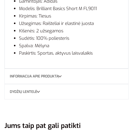
Gamintojas: Adidas
Modelis: Brilliant Basics Short M FL9011
Kirpimas: Tiesus
Užsegimas: Raišteliai ir elastinė juosta
Kišenės: 2 užsegamos
Sudėtis: 100% poliesteris
Spalva: Mėlyna
Paskirtis: Sportas, aktyvus laisvalaikis
INFORMACIJA APIE PRODUKTĄ
DYDŽIŲ LENTELĖ
Jums taip pat gali patikti