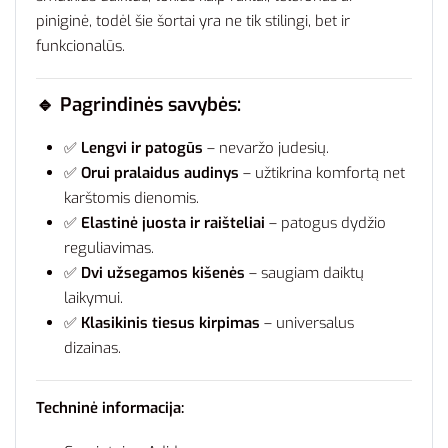
piniginė, todėl šie šortai yra ne tik stilingi, bet ir
funkcionalūs.
🔹 Pagrindinės savybės:
✅
Lengvi ir patogūs
– nevaržo judesių.
✅
Orui pralaidus audinys
– užtikrina komfortą net
karštomis dienomis.
✅
Elastinė juosta ir raišteliai
– patogus dydžio
reguliavimas.
✅
Dvi užsegamos kišenės
– saugiam daiktų
laikymui.
✅
Klasikinis tiesus kirpimas
– universalus
dizainas.
Techninė informacija: