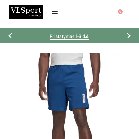
0
Pristatymas 1-3 d.d.