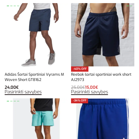
-40% OFF
Adidas Šortai Sportiniai Vyrams M
Reebok šortai sportiniai work short
Woven Short GT8162
AJ2973
24,00
€
25,00
€
15,00
€
Pasirinkti savybes
Pasirinkti savybes
-34% OFF