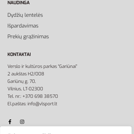
NAUDINGA
Dydžių lentelės
Išpardavimas
Prekių grąžinimas
KONTAKTAI
Verslo ir kultūros parkas “Gariūnai”
2 aukštas H2/008
Gariūnų g. 70,
Vilnius, LT-02300
Tel. nr.: +370 698 38570
El.paštas: info@vlsport.lt