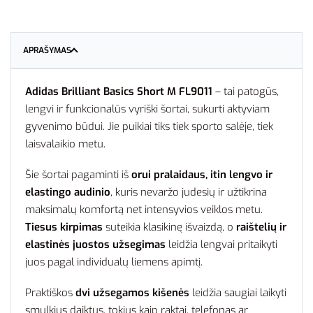
APRAŠYMAS
Adidas Brilliant Basics Short M FL9011
– tai patogūs,
lengvi ir funkcionalūs vyriški šortai, sukurti aktyviam
gyvenimo būdui. Jie puikiai tiks tiek sporto salėje, tiek
laisvalaikio metu.
Šie šortai pagaminti iš
orui pralaidaus, itin lengvo ir
elastingo audinio
, kuris nevaržo judesių ir užtikrina
maksimalų komfortą net intensyvios veiklos metu.
Tiesus kirpimas
suteikia klasikinę išvaizdą, o
raištelių ir
elastinės juostos užsegimas
leidžia lengvai pritaikyti
juos pagal individualų liemens apimtį.
Praktiškos
dvi užsegamos kišenės
leidžia saugiai laikyti
smulkius daiktus, tokius kaip raktai, telefonas ar