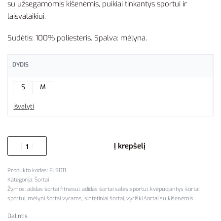
su užsegamomis kišenėmis, puikiai tinkantys sportui ir
laisvalaikiui.
Sudėtis: 100% poliesteris. Spalva: mėlyna.
DYDIS
S
M
Išvalyti
Į krepšelį
FL9011
Kategorija:
Šortai
Žymos:
adidas šortai fitnesui
,
adidas šortai salės sportui
,
kvėpuojantys šortai
sportui
,
mėlyni šortai vyrams
,
sintetiniai šortai
,
vyriški šortai su kišenėmis
Dalintis